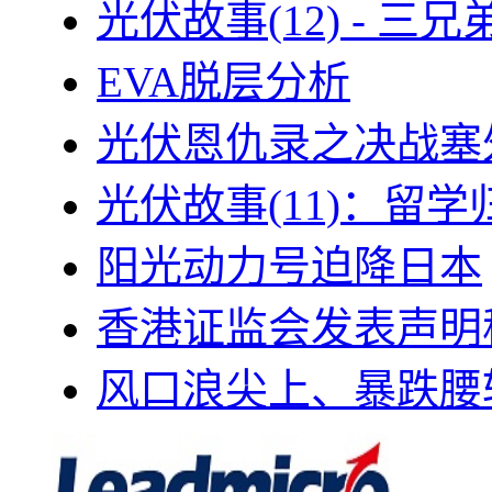
光伏故事(12) - 
EVA脱层分析
光伏恩仇录之决战塞外
光伏故事(11)：留
阳光动力号迫降日本
香港证监会发表声明
风口浪尖上、暴跌腰