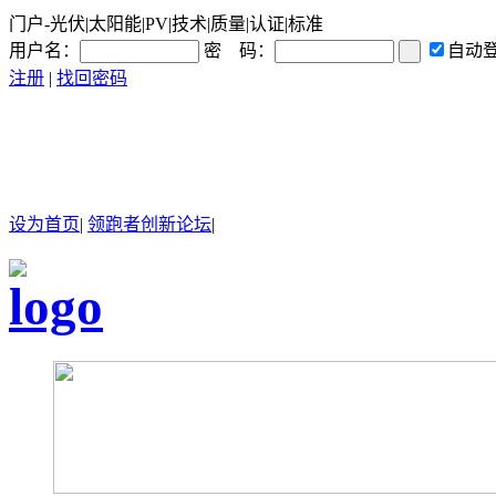
门户-光伏|太阳能|PV|技术|质量|认证|标准
用户名：
密 码：
自动
注册
|
找回密码
设为首页
|
领跑者创新论坛
|