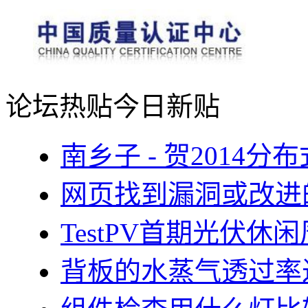
论坛热贴
今日新贴
南乡子 - 贺2014
网页找到漏洞或改进
TestPV首期光伏
背板的水蒸气透过率