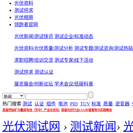
光伏资料
测试供求
光伏相册
领跑者官网
光伏新闻
|
测试快讯
测试企业
|
标准动态
光伏资料
|
光伏质量
|
测试分析
测试专题
|
测试咨询
|
测试热贴
求职招聘
|
培训交流
测试专家
|
线下活动
测试供求
测试认证
展览展会
|
创新论坛
学术会议
|
低碳科普
热门搜索
测试
认证
组件
电池
PID
TUV
标准
质量
逆变器
;
首届钙钛矿与叠层电池（华中）产业化论坛
首届光伏行业ESG价值落地与实践峰会
光伏测试网
›
测试新闻
›