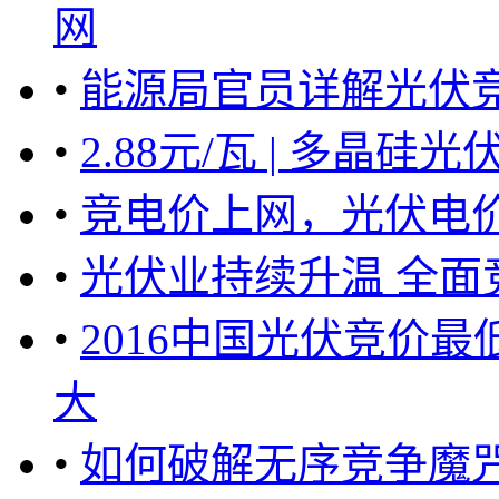
网
•
能源局官员详解光伏竞
•
2.88元/瓦 | 多晶
•
竞电价上网，光伏电
•
光伏业持续升温 全面
•
2016中国光伏竞价最低
大
•
如何破解无序竞争魔