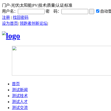
门户-光伏|太阳能|PV|技术|质量|认证|标准
用户名：
密 码：
自动
注册
|
找回密码
设为首页
|
领跑者创新论坛
|
首页
测试新闻
测试技术
测试人才
测试交流