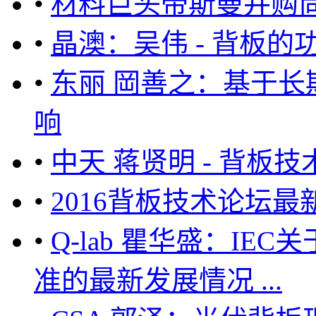
•
材料巨头帝斯曼并购
•
晶澳：吴伟 - 背板
•
东丽 岡善之：基于
响
•
中天 蒋贤明 - 背
•
2016背板技术论坛最
•
Q-lab 瞿华盛：I
准的最新发展情况 ...