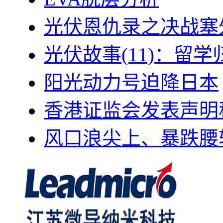
光伏恩仇录之决战塞外
光伏故事(11)：留
阳光动力号迫降日本
香港证监会发表声明
风口浪尖上、暴跌腰