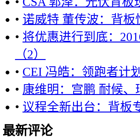
•
CSA 郭泽：光伏背
•
诺威特 董传波：背
•
将优惠进行到底：20
（2）
•
CEI 冯皓：领跑者
•
康维明：宫鹏 耐候、
•
议程全新出台：背板
最新评论