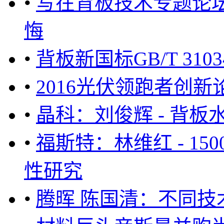
•
写在背板技术专题论坛
悔
•
背板新国标GB/T 310
•
2016光伏领跑者创新
•
晶科：刘俊辉 - 背
•
福斯特：林维红 - 1
性研究
•
腾晖 陈国清：不同