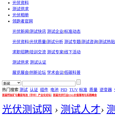
光伏资料
测试供求
光伏相册
领跑者官网
光伏新闻
|
测试快讯
测试企业
|
标准动态
光伏资料
|
光伏质量
|
测试分析
测试专题
|
测试咨询
|
测试热贴
求职招聘
|
培训交流
测试专家
|
线下活动
测试供求
测试认证
展览展会
|
创新论坛
学术会议
|
低碳科普
热门搜索
测试
认证
组件
电池
PID
TUV
标准
质量
逆变器
;
首届钙钛矿与叠层电池（华中）产业化论坛
首届光伏行业ESG价值落地与实践峰会
光伏测试网
›
测试人才
›