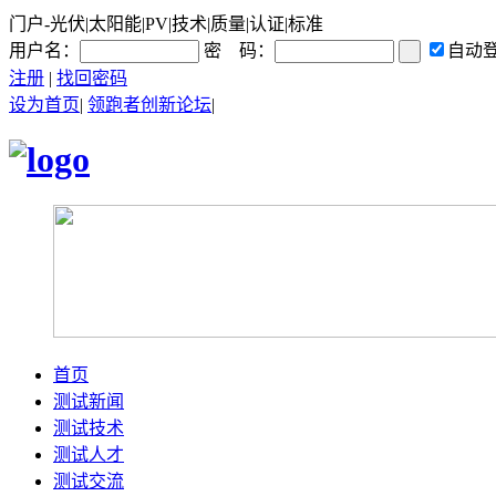
门户-光伏|太阳能|PV|技术|质量|认证|标准
用户名：
密 码：
自动
注册
|
找回密码
设为首页
|
领跑者创新论坛
|
首页
测试新闻
测试技术
测试人才
测试交流