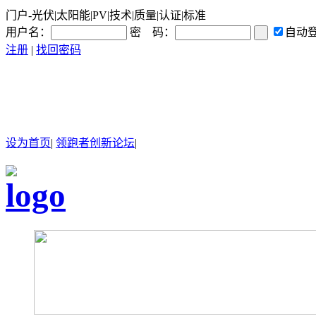
门户-光伏|太阳能|PV|技术|质量|认证|标准
用户名：
密 码：
自动
注册
|
找回密码
设为首页
|
领跑者创新论坛
|