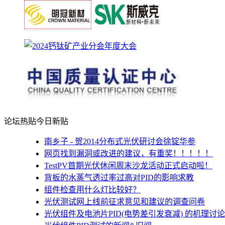
论坛热贴
今日新贴
南乡子 - 贺2014分布式光伏研讨会徐锭华参
网页找到漏洞或改进的建议，有重奖！！！！！
TestPV首期光伏休闲周末沙龙活动正式启动啦！
背板的水蒸气透过率过高对PID的影响求教
组件检查用什么灯比较好？
光伏测试网上线前征求意见和建议的调查问卷
光伏组件及电池片PID(电势差引发衰减) 的机理讨论