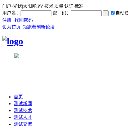
门户-光伏|太阳能|PV|技术|质量|认证|标准
用户名：
密 码：
自动
注册
|
找回密码
设为首页
|
领跑者创新论坛
|
首页
测试新闻
测试技术
测试人才
测试交流