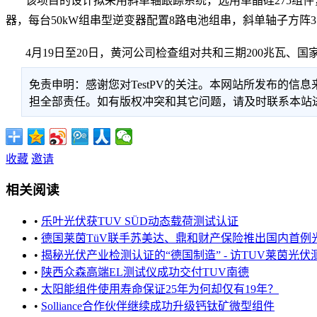
该项目的设计拟采用斜单轴跟踪系统，选用单晶硅275组件，
器，每台50kW组串型逆变器配置8路电池组串，斜单轴子方阵35k
4月19日至20日，黄河公司检查组对共和三期200兆瓦、国
免责申明：感谢您对TestPV的关注。本网站所发布的
担全部责任。如有版权冲突和其它问题，请及时联系本站进行处
收藏
邀请
相关阅读
•
乐叶光伏获TUV SÜD动态载荷测试认证
•
德国莱茵TüV联手苏美达、鼎和财产保险推出国内首例光伏
•
揭秘光伏产业检测认证的“德国制造” - 访TUV莱茵光伏测
•
陕西众森高端EL测试仪成功交付TUV南德
•
太阳能组件使用寿命保证25年为何却仅有19年？
•
Solliance合作伙伴继续成功升级钙钛矿微型组件