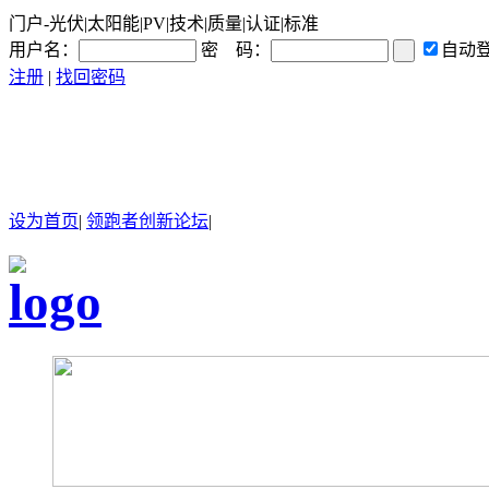
门户-光伏|太阳能|PV|技术|质量|认证|标准
用户名：
密 码：
自动
注册
|
找回密码
设为首页
|
领跑者创新论坛
|