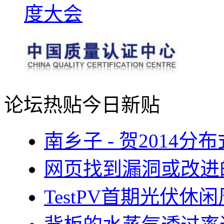
论坛热贴
今日新贴
南乡子 - 贺2014
网页找到漏洞或改进
TestPV首期光伏