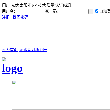
门户-光伏|太阳能|PV|技术|质量|认证|标准
用户名：
密 码：
自动
注册
|
找回密码
设为首页
|
领跑者创新论坛
|