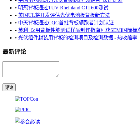
•
中国电器院助力光伏背板材料“领跑者”认证计划
•
明冠背板通过TUV Rheinland CTI 600测试
•
美国UL将开发评估光伏电池板背板新方法
•
中天背板通过CQC首批背板领跑者计划认证
•
英利《c用背板性能测试样品制作指南》获SEMI国际标
•
光伏组件封装用背板的检测项目及检测数据 - 热收缩率
最新评论
评论