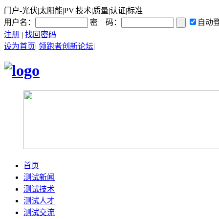
门户-光伏|太阳能|PV|技术|质量|认证|标准
用户名：
密 码：
自动
注册
|
找回密码
设为首页
|
领跑者创新论坛
|
首页
测试新闻
测试技术
测试人才
测试交流