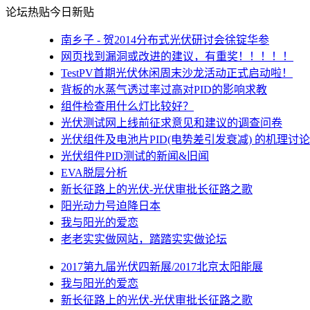
论坛热贴
今日新贴
南乡子 - 贺2014分布式光伏研讨会徐锭华参
网页找到漏洞或改进的建议，有重奖！！！！！
TestPV首期光伏休闲周末沙龙活动正式启动啦！
背板的水蒸气透过率过高对PID的影响求教
组件检查用什么灯比较好？
光伏测试网上线前征求意见和建议的调查问卷
光伏组件及电池片PID(电势差引发衰减) 的机理讨论
光伏组件PID测试的新闻&旧闻
EVA脱层分析
新长征路上的光伏-光伏审批长征路之歌
阳光动力号迫降日本
我与阳光的爱恋
老老实实做网站，踏踏实实做论坛
2017第九届光伏四新展/2017北京太阳能展
我与阳光的爱恋
新长征路上的光伏-光伏审批长征路之歌