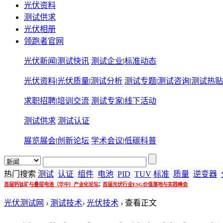
光伏资料
测试供求
光伏相册
领跑者官网
光伏新闻
|
测试快讯
测试企业
|
标准动态
光伏资料
|
光伏质量
|
测试分析
测试专题
|
测试咨询
|
测试热贴
求职招聘
|
培训交流
测试专家
|
线下活动
测试供求
测试认证
展览展会
|
创新论坛
学术会议
|
低碳科普
热门搜索
测试
认证
组件
电池
PID
TUV
标准
质量
逆变器
;
首届钙钛矿与叠层电池（华中）产业化论坛
首届光伏行业ESG价值落地与实践峰会
光伏测试网
›
测试技术
›
光伏技术
›
查看正文