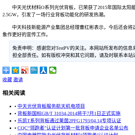
中天光伏材料O系列光伏背板，已荣获了2015年国际太阳能光
2.5GW，引发了一场行业背板功能化的研发热潮。
中天科技新能源产业集团总经理曹红彬表示，今后还会将这
象作更好的宣传工作。
免责申明：感谢您对TestPV的关注。本网站所发布的
担全部责任。如有版权冲突和其它问题，请及时联系本站进行处
收藏
邀请
相关阅读
•
中天光伏背板服务航天机电项目
•
背板新国标GB/T 31034-2014将于7月1日正式实施
•
乐凯T系列背板通过莱茵2PFG1793/04.14专项认证
•
CQC“领跑者”认证计划第一批背板申请企业名单公布