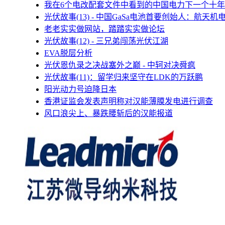
我在6个电改配套文件中看到的中国电力下一个十年
光伏故事(13) - 中国GaSa电池首要创始人：航天机
老老实实做网站，踏踏实实做论坛
光伏故事(12) - 三兄弟闯荡光伏江湖
EVA脱层分析
光伏恩仇录之决战塞外之巅 - 中轲对决舜疯
光伏故事(11)：留学归来坚守在LDK的万跃鹏
阳光动力号迫降日本
香港证监会发表声明称对汉能薄膜发电进行调查
风口浪尖上、暴跌腰斩后的汉能报道