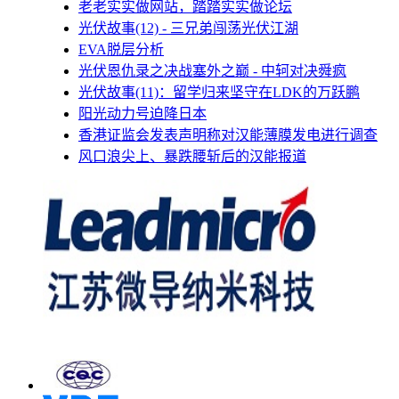
老老实实做网站，踏踏实实做论坛
光伏故事(12) - 三兄弟闯荡光伏江湖
EVA脱层分析
光伏恩仇录之决战塞外之巅 - 中轲对决舜疯
光伏故事(11)：留学归来坚守在LDK的万跃鹏
阳光动力号迫降日本
香港证监会发表声明称对汉能薄膜发电进行调查
风口浪尖上、暴跌腰斩后的汉能报道