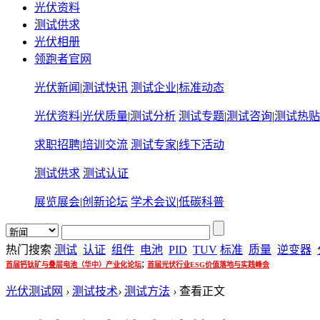
光伏资料
测试供求
光伏相册
领跑者官网
光伏新闻
|
测试快讯
测试企业
|
标准动态
光伏资料
|
光伏质量
|
测试分析
测试专题
|
测试咨询
|
测试热贴
求职招聘
|
培训交流
测试专家
|
线下活动
测试供求
测试认证
展览展会
|
创新论坛
学术会议
|
低碳科普
热门搜索
测试
认证
组件
电池
PID
TUV
标准
质量
逆变器
;
首届钙钛矿与叠层电池（华中）产业化论坛
首届光伏行业ESG价值落地与实践峰会
光伏测试网
›
测试技术
›
测试方法
›
查看正文