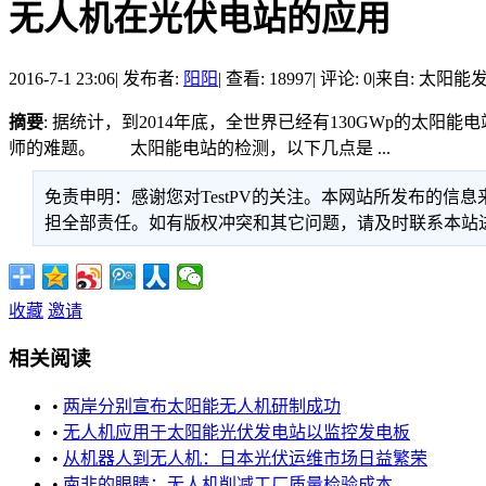
无人机在光伏电站的应用
2016-7-1 23:06
|
发布者:
阳阳
|
查看: 18997
|
评论: 0
|
来自: 太阳能
摘要
: 据统计，到2014年底，全世界已经有130GWp的
师的难题。 太阳能电站的检测，以下几点是 ...
免责申明：感谢您对TestPV的关注。本网站所发布的
担全部责任。如有版权冲突和其它问题，请及时联系本站进行处
收藏
邀请
相关阅读
•
两岸分别宣布太阳能无人机研制成功
•
无人机应用于太阳能光伏发电站以监控发电板
•
从机器人到无人机：日本光伏运维市场日益繁荣
•
南非的眼睛：无人机削减工厂质量检验成本