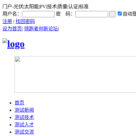
门户-光伏|太阳能|PV|技术|质量|认证|标准
用户名：
密 码：
自动
注册
|
找回密码
设为首页
|
领跑者创新论坛
|
首页
测试新闻
测试技术
测试人才
测试交流