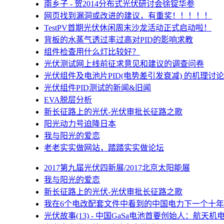
南乡子 - 贺2014分布式光伏研讨会徐锭华参
网页找到漏洞或改进的建议，有重奖！！！！！
TestPV首期光伏休闲周末沙龙活动正式启动啦！
背板的水蒸气透过率过高对PID的影响求教
组件检查用什么灯比较好？
光伏测试网上线前征求意见和建议的调查问卷
光伏组件及电池片PID(电势差引发衰减) 的机理讨论
光伏组件PID测试的新闻&旧闻
EVA脱层分析
新长征路上的光伏-光伏审批长征路之歌
阳光动力号迫降日本
我与阳光的爱恋
老老实实做网站，踏踏实实做论坛
2017第九届光伏四新展/2017北京太阳能展
我与阳光的爱恋
新长征路上的光伏-光伏审批长征路之歌
我在6个电改配套文件中看到的中国电力下一个十年
光伏故事(13) - 中国GaSa电池首要创始人：航天机