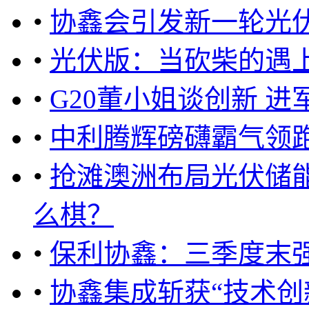
•
协鑫会引发新一轮光
•
光伏版：当砍柴的遇
•
G20董小姐谈创新 进
•
中利腾辉磅礴霸气领
•
抢滩澳洲布局光伏储
么棋？
•
保利协鑫：三季度末
•
协鑫集成斩获“技术创