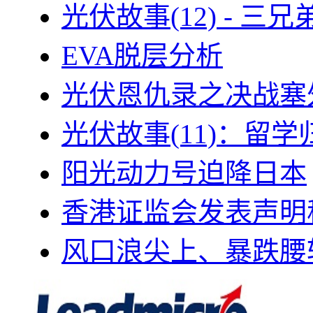
光伏故事(12) - 
EVA脱层分析
光伏恩仇录之决战塞外
光伏故事(11)：留
阳光动力号迫降日本
香港证监会发表声明
风口浪尖上、暴跌腰