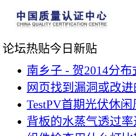
论坛热贴
今日新贴
南乡子 - 贺2014
网页找到漏洞或改进
TestPV首期光伏
背板的水蒸气透过率