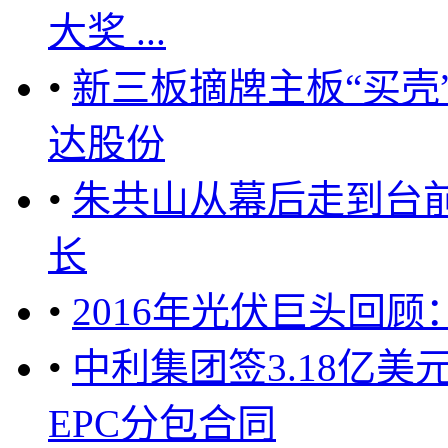
大奖 ...
•
新三板摘牌主板“买壳
达股份
•
朱共山从幕后走到台
长
•
2016年光伏巨头回
•
中利集团签3.18亿美
EPC分包合同