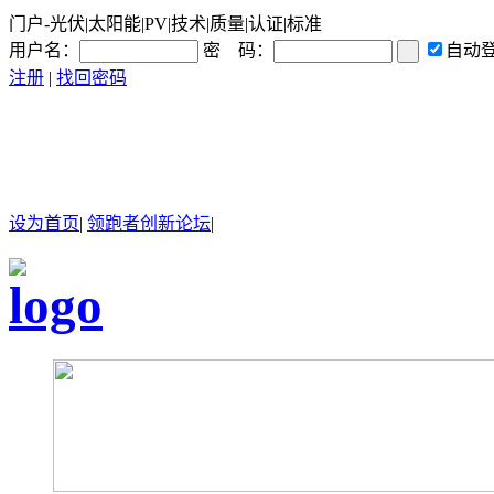
门户-光伏|太阳能|PV|技术|质量|认证|标准
用户名：
密 码：
自动
注册
|
找回密码
设为首页
|
领跑者创新论坛
|