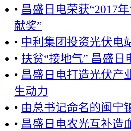
•
昌盛日电荣获“2017
献奖”
•
中利集团投资光伏电站
•
扶贫“接地气” 昌盛
•
昌盛日电打造光伏产
生动力
•
由总书记命名的闽宁
•
昌盛日电农光互补造