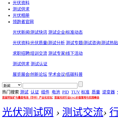
光伏资料
测试供求
光伏相册
领跑者官网
光伏新闻
|
测试快讯
测试企业
|
标准动态
光伏资料
|
光伏质量
|
测试分析
测试专题
|
测试咨询
|
测试热贴
求职招聘
|
培训交流
测试专家
|
线下活动
测试供求
测试认证
展览展会
|
创新论坛
学术会议
|
低碳科普
热门搜索
测试
认证
组件
电池
PID
TUV
标准
质量
逆变器
;
首届钙钛矿与叠层电池（华中）产业化论坛
首届光伏行业ESG价值落地与实践峰会
光伏测试网
›
测试交流
›