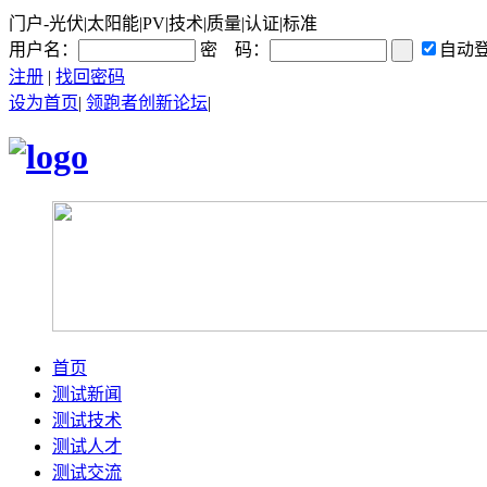
门户-光伏|太阳能|PV|技术|质量|认证|标准
用户名：
密 码：
自动
注册
|
找回密码
设为首页
|
领跑者创新论坛
|
首页
测试新闻
测试技术
测试人才
测试交流