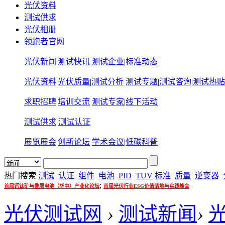
光伏资料
测试供求
光伏相册
领跑者官网
光伏新闻
|
测试快讯
测试企业
|
标准动态
光伏资料
|
光伏质量
|
测试分析
测试专题
|
测试咨询
|
测试热贴
求职招聘
|
培训交流
测试专家
|
线下活动
测试供求
测试认证
展览展会
|
创新论坛
学术会议
|
低碳科普
热门搜索
测试
认证
组件
电池
PID
TUV
标准
质量
逆变器
;
首届钙钛矿与叠层电池（华中）产业化论坛
首届光伏行业ESG价值落地与实践峰会
光伏测试网
›
测试新闻
›