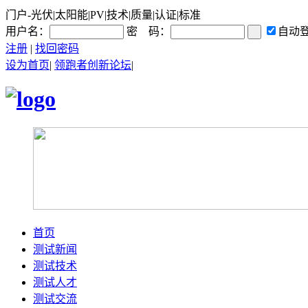
门户-光伏|太阳能|PV|技术|质量|认证|标准
用户名：
密 码：
自动
注册
|
找回密码
设为首页
|
领跑者创新论坛
|
首页
测试新闻
测试技术
测试人才
测试交流