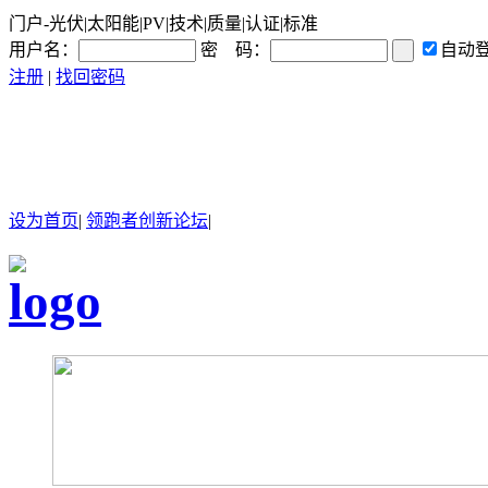
门户-光伏|太阳能|PV|技术|质量|认证|标准
用户名：
密 码：
自动
注册
|
找回密码
设为首页
|
领跑者创新论坛
|