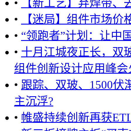
•
【新工艺】弃焊带、
•
【迷局】组件市场价
•
“领跑者”计划：让中
•
十月江城夜正长，双
组件创新设计应用峰会火热
•
跟踪、双玻、1500
主沉浮?
•
帷盛持续创新再获ET