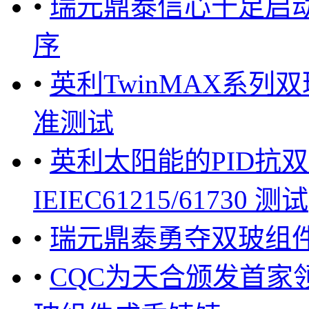
•
瑞元鼎泰信心十足启动
序
•
英利TwinMAX系列双玻
准测试
•
英利太阳能的PID抗
IEIEC61215/61730 测试
•
瑞元鼎泰勇夺双玻组件
•
CQC为天合颁发首家领