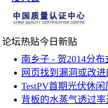
论坛热贴
今日新贴
南乡子 - 贺2014
网页找到漏洞或改进
TestPV首期光伏
背板的水蒸气透过率