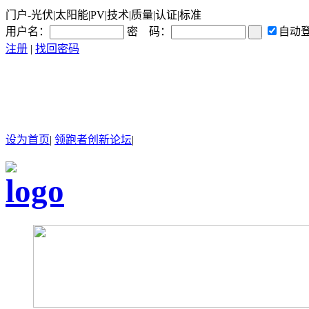
门户-光伏|太阳能|PV|技术|质量|认证|标准
用户名：
密 码：
自动
注册
|
找回密码
设为首页
|
领跑者创新论坛
|