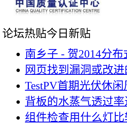
论坛热贴
今日新贴
南乡子 - 贺2014
网页找到漏洞或改进
TestPV首期光伏
背板的水蒸气透过率
组件检查用什么灯比