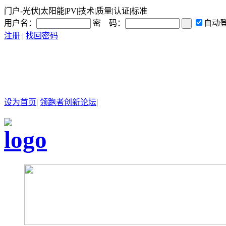
门户-光伏|太阳能|PV|技术|质量|认证|标准
用户名：
密 码：
自动
注册
|
找回密码
设为首页
|
领跑者创新论坛
|