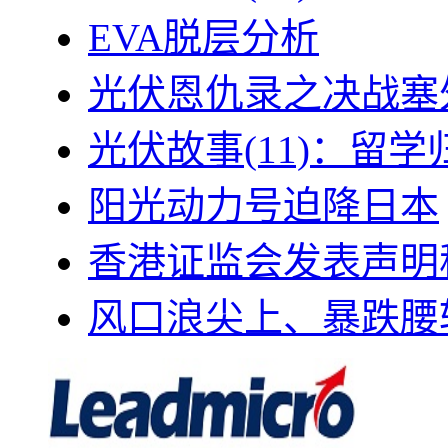
EVA脱层分析
光伏恩仇录之决战塞外
光伏故事(11)：留
阳光动力号迫降日本
香港证监会发表声明
风口浪尖上、暴跌腰