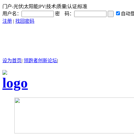
门户-光伏|太阳能|PV|技术|质量|认证|标准
用户名：
密 码：
自动
注册
|
找回密码
设为首页
|
领跑者创新论坛
|