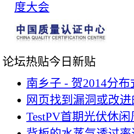
论坛热贴
今日新贴
南乡子 - 贺2014
网页找到漏洞或改进
TestPV首期光伏
背板的水蒸气透过率