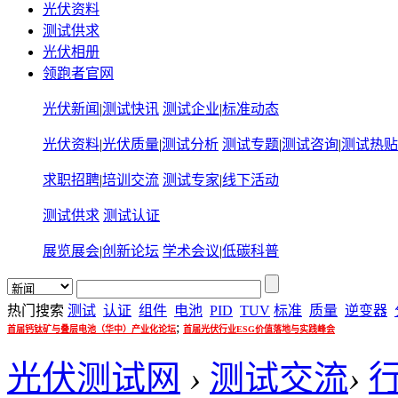
光伏资料
测试供求
光伏相册
领跑者官网
光伏新闻
|
测试快讯
测试企业
|
标准动态
光伏资料
|
光伏质量
|
测试分析
测试专题
|
测试咨询
|
测试热贴
求职招聘
|
培训交流
测试专家
|
线下活动
测试供求
测试认证
展览展会
|
创新论坛
学术会议
|
低碳科普
热门搜索
测试
认证
组件
电池
PID
TUV
标准
质量
逆变器
;
首届钙钛矿与叠层电池（华中）产业化论坛
首届光伏行业ESG价值落地与实践峰会
光伏测试网
›
测试交流
›