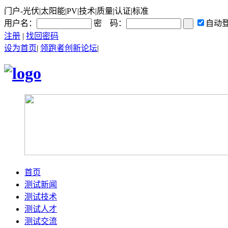
门户-光伏|太阳能|PV|技术|质量|认证|标准
用户名：
密 码：
自动
注册
|
找回密码
设为首页
|
领跑者创新论坛
|
首页
测试新闻
测试技术
测试人才
测试交流