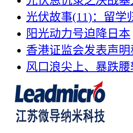
光伏恩仇录之决战塞外
光伏故事(11)：留
阳光动力号迫降日本
香港证监会发表声明
风口浪尖上、暴跌腰