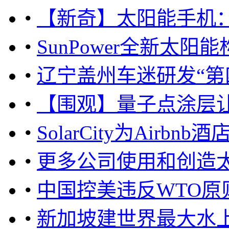
•
【新奇】太阳能手机：
•
SunPower全新太
•
辽宁盖州车迷研发“第
•
【围观】量子点涂层
•
SolarCity为Air
•
更多公司使用和创造太
•
中国控美违反WTO原
•
新加坡建世界最大水