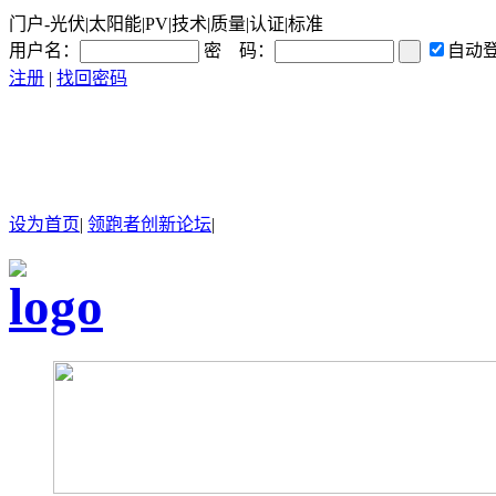
门户-光伏|太阳能|PV|技术|质量|认证|标准
用户名：
密 码：
自动
注册
|
找回密码
设为首页
|
领跑者创新论坛
|