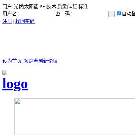
门户-光伏|太阳能|PV|技术|质量|认证|标准
用户名：
密 码：
自动
注册
|
找回密码
设为首页
|
领跑者创新论坛
|