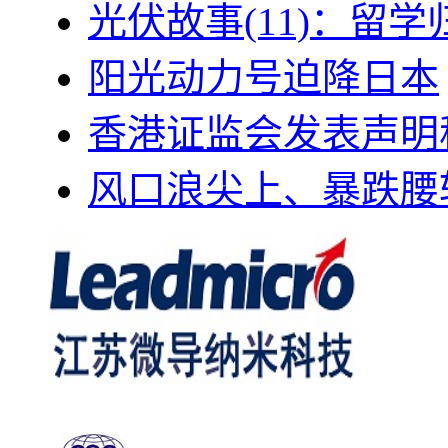
光伏故事(11)：留
阳光动力号迫降日本
香港证监会发表声明
风口浪尖上、暴跌腰