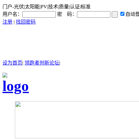
门户-光伏|太阳能|PV|技术|质量|认证|标准
用户名：
密 码：
自动
注册
|
找回密码
设为首页
|
领跑者创新论坛
|