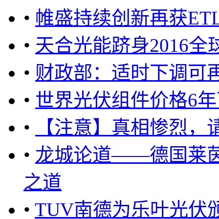
•
帷盛持续创新再获ET
•
天合光能跻身2016全
•
财政部：适时下调可
•
世界光伏组件价格6年
•
【注意】真相惨烈，
•
龙城论道——德国莱
之道
•
TUV南德为乐叶光伏颁发