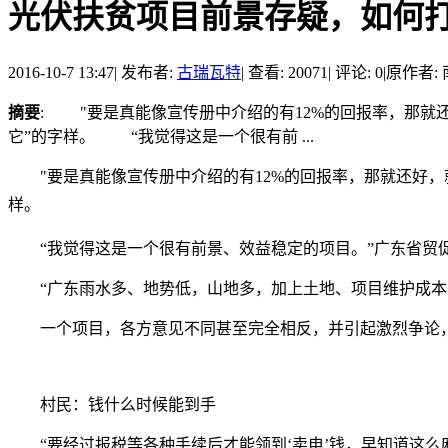
光伏扶贫项目前景存疑，如何打
2016-10-7 13:47
|
发布者:
古瑞瓦特
|
查看: 20071
|
评论: 0
|
原作者:
摘要
: "要是真能像宣传册中介绍的有12%的回报率，那就
它”的字样。 “我觉得这是一个很有前 ...
"要是真能像宣传册中介绍的有12%的回报率，那就还好，
样。
“我觉得这是一个很有前景、效益稳定的项目。”广东省贸促
“广东雨水多、地势低，山地多，加上土地、项目维护成本高
一个项目，各方意见不同甚至完全相反，并引起激烈争论，
村民：钱什么时候能到手
“要经过报税等各种手续后才能领到‘卖电’钱，早知道这么