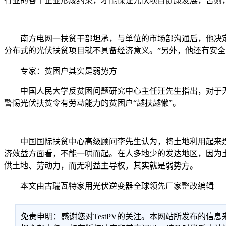
行业的各个企业形成约束，才能保证光伏项目健康发展，否则
南方电网一扶贫干部坦承，与单位的市场部沟通后，他决定不
分布式的光伏扶贫项目就不具备经济意义。”另外，他还有安全
专家：贫困户其实是弱势方
中国人民大学反贫困问题研究中心主任汪先生指出，对于无
警惕光伏扶贫令有劳动能力的贫困户“越扶越懒”。
中国国际扶贫中心高级顾问李先生认为，将土地利用起来建
济效益方面看，不能一哄而起。在人多地少的发达地区，因为
供土地、劳动力，而无利益主导权，其实就是弱势方。
本文由古瑞瓦特家用光伏逆变器全球领先厂家整改编辑
免责申明：感谢您对TestPV的关注。本网站所发布的