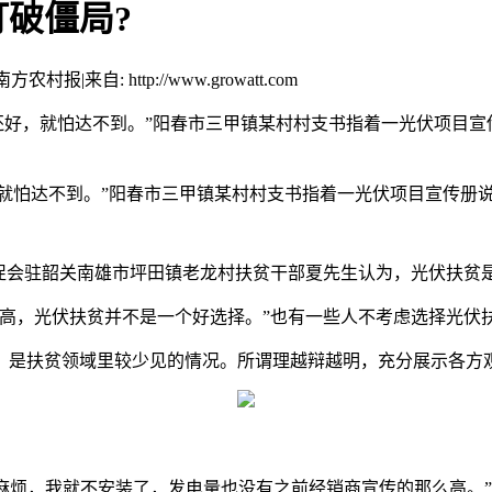
破僵局?
 南方农村报
|
来自: http://www.growatt.com
还好，就怕达不到。”阳春市三甲镇某村村支书指着一光伏项目宣
就怕达不到。”阳春市三甲镇某村村支书指着一光伏项目宣传册说
会驻韶关南雄市坪田镇老龙村扶贫干部夏先生认为，光伏扶贫
，光伏扶贫并不是一个好选择。”也有一些人不考虑选择光伏
是扶贫领域里较少见的情况。所谓理越辩越明，充分展示各方
麻烦，我就不安装了，发电量也没有之前经销商宣传的那么高。