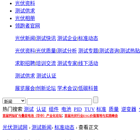
光伏资料
测试供求
光伏相册
领跑者官网
光伏新闻
|
测试快讯
测试企业
|
标准动态
光伏资料
|
光伏质量
|
测试分析
测试专题
|
测试咨询
|
测试热贴
求职招聘
|
培训交流
测试专家
|
线下活动
测试供求
测试认证
展览展会
|
创新论坛
学术会议
|
低碳科普
热门搜索
测试
认证
组件
电池
PID
TUV
标准
质量
逆变器
;
首届钙钛矿与叠层电池（华中）产业化论坛
首届光伏行业ESG价值落地与实践峰会
光伏测试网
›
测试新闻
›
标准动态
›
查看正文