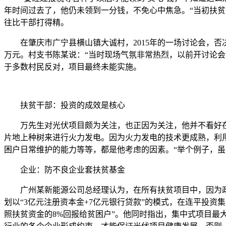
年时间过去了，他仍未领到一分钱，不免心中焦急。“当初扶
往比干部打得精。
在肇庆市广宁县横山镇大诚村，2015年的一场讨论会，否决
万元。村支书陈某说：“当时现场气氛非常热烈，以前开讨论
于多数村民反对，项目最终未能实施。
扶贫干部：投资的成效是核心
万先生对光伏项目颇为关注，也正因为关注，他并不看好在广
片地上种树来进行火力发电。因为火力发电的技术更成熟，利
困户日常维护的能力等等，都是他考虑的因素。“举个例子，虽
企业：防不良企业套扶贫基金
广州某新能源公司总经理认为，在所有扶贫项目中，因为政
划以“3亿元注册资本金+7亿元银行贷款”的模式，在连平投资
照扶贫资金的8%回报给贫困户”。他同时指出，集中式项目最