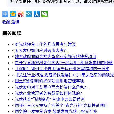
担全部责任。如有版权冲突和其它问题，请及时联系本站进行处
收藏
邀请
相关阅读
•
对光伏扶贫工作的几点思考与建议
•
五大发电如何应对碳市大考？
•
地方政府倾向选择大型企业实施光伏扶贫项目
•
看长兴县新农村如何实现“一地两用” 棚顶发电棚内种植
•
【深度】如何走出去 我国光伏行业急需跨越的一道槛
•
【关注行业标准 规范光伏发展】CQC牵头起草的两项光伏标准
•
国土资源部明确光伏项目用地管理事项
•
光伏发电对于贫困户而言扮演什么角色？
•
光伏产业管理者的智慧是如何体现的？
•
光伏扶贫“飞地模式”-甘肃电力公司首创
•
国开行三亿元扶持广西首个“农光互补”光伏扶贫项目
•
国务院下发扶贫方案 鼓励发展光伏与农光互补