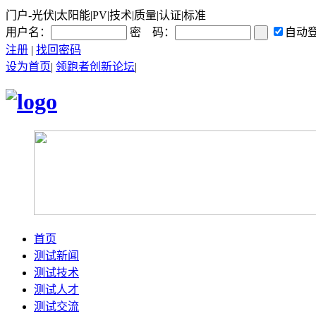
门户-光伏|太阳能|PV|技术|质量|认证|标准
用户名：
密 码：
自动
注册
|
找回密码
设为首页
|
领跑者创新论坛
|
首页
测试新闻
测试技术
测试人才
测试交流