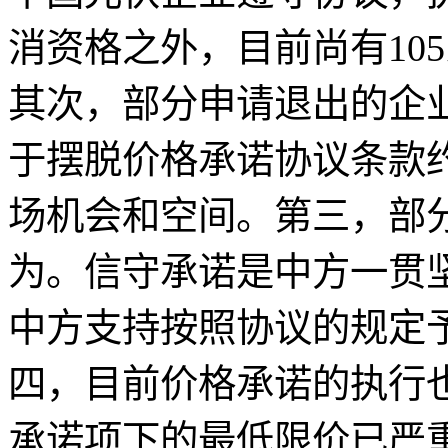
消资格之外，目前尚有10
其次，部分申请退出的企
于摆脱价格承诺协议条款
场机会和空间。第三，部
为。信守承诺是中方一贯
中方支持按照协议的规定
四，目前价格承诺的执行
承诺项下的最低限价已严