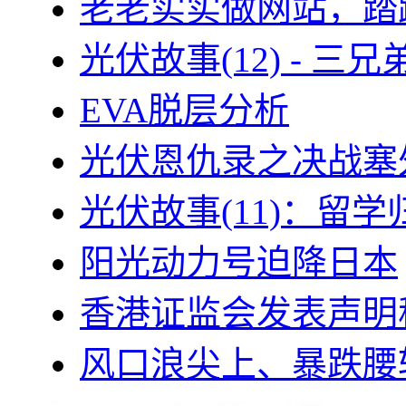
老老实实做网站，踏
光伏故事(12) - 
EVA脱层分析
光伏恩仇录之决战塞外
光伏故事(11)：留
阳光动力号迫降日本
香港证监会发表声明
风口浪尖上、暴跌腰