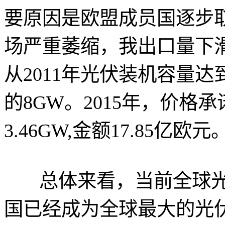
要原因是欧盟成员国逐步
场严重萎缩，我出口量下
从2011年光伏装机容量达到
的8GW。2015年，价格
3.46GW,金额17.85亿欧元
总体来看，当前全球光
国已经成为全球最大的光