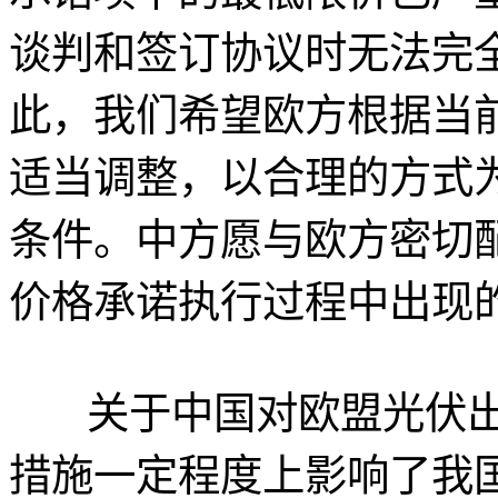
谈判和签订协议时无法完
此，我们希望欧方根据当
适当调整，以合理的方式
条件。中方愿与欧方密切
价格承诺执行过程中出现
关于中国对欧盟光伏出
措施一定程度上影响了我