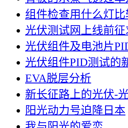
组件检查用什么灯比
光伏测试网上线前征
光伏组件及电池片PI
光伏组件PID测试的
EVA脱层分析
新长征路上的光伏-
阳光动力号迫降日本
我与阳光的爱恋