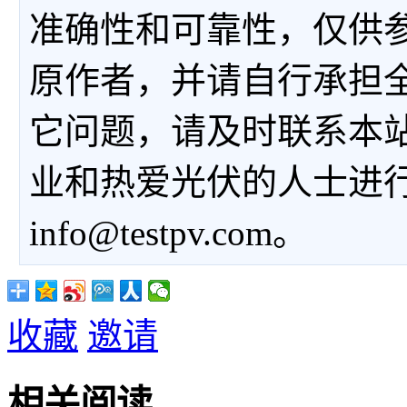
准确性和可靠性，仅供
原作者，并请自行承担
它问题，请及时联系本
业和热爱光伏的人士进
info@testpv.com。
收藏
邀请
相关阅读