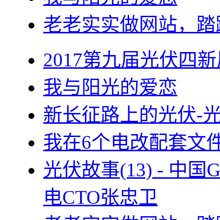
老老实实做网站，踏
2017第九届光伏四新
我与阳光的爱恋
新长征路上的光伏-
我在6个电改配套文
光伏故事(13) - 
电CTO张忠卫