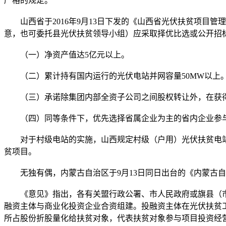
严格的规定。
山西省于2016年9月13日下发的《山西省光伏扶贫项目管
意，也可委托县光伏扶贫领导小组）应采取择优比选或公开招
（一）净资产值达5亿元以上。
（二）累计持有国内运行的光伏电站并网容量50MW以上
（三）承诺除集团内部全资子公司之间股权转让外，在获得
（四）同等条件下，优先选择省属企业为主的省内企业参与
对于村级电站的实施，山西规定村级（户用）光伏扶贫电站
贫项目。
无独有偶，内蒙古自治区于9月13日同日出台的《内蒙古自
《意见》指出，各有关盟行政公署、市人民政府或旗县（市
融资主体与商业化投资企业合资组建。投融资主体在光伏扶贫
所占股份折股量化给扶贫对象，代表扶贫对象参与项目投资经