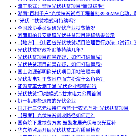
•
流于形式：警惕光伏扶贫项目“雁过拔毛”
•
湖南“百村千户”光伏扶贫试点工程首批39.36MW启动，获省政
•
“光伏+”扶贫模式可持续吗？
•
全国政协委员调研光伏产业扶贫情况
•
河南桐柏县安棚镇光伏扶贫项目评标结果公示
•
【地方】《山西省光伏扶贫项目管理暂行办法（试行）》印
•
光伏扶贫财政补贴能持续几年？
•
光伏扶贫项目前景存疑，如何打破僵局?
•
光伏扶贫项目前景存疑，如何打破僵局?
•
国土资源部明确光伏项目用地管理事项
•
光伏发电对于贫困户而言扮演什么角色？
•
能源变革大潮正涌 光伏企业铿锵前行
•
光伏扶贫“飞地模式”-甘肃电力公司首创
•
扒一扒那些退市的光伏企业
•
国开行三亿元扶持广西首个“农光互补”光伏扶贫项目
•
【思考】光伏扶贫创收路径如何走？
•
国务院下发扶贫方案 鼓励发展光伏与农光互补
•
华东能监局开展光伏扶贫工程质量检查