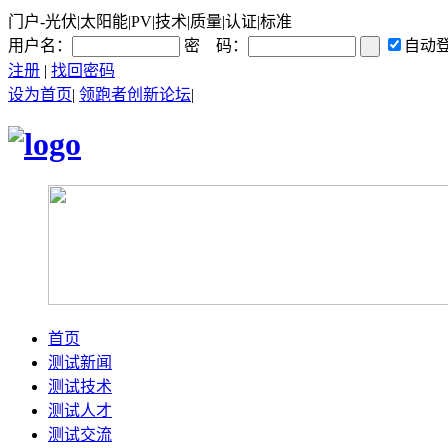
门户-光伏|太阳能|PV|技术|质量|认证|标准
用户名：
密 码：
自动
注册
|
找回密码
设为首页
|
领跑者创新论坛
|
首页
测试新闻
测试技术
测试人才
测试交流