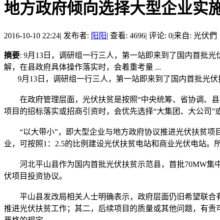
地方政府倾向选择大型企业实
2016-10-10 22:24
|
发布者:
阳阳
|
查看: 4696
|
评论: 0
|
来自: 光伏們
摘要
: 9月13日，调研组一行三人，第一站即来到了国内首
解，在县政府具体操作落实时，会着重考量 ...
9月13日，调研组一行三人，第一站即来到了国内首批光伏
在政府管理层面，光伏扶贫是按照“中央统筹、省协调、县落
项目的招标落实或招商引资时，会优先选择“大集团、大公司”
“以大带小”，即大型企业与地方政府协议推进光伏扶贫项目
业，可按照1：2.5的比例建设光伏扶贫电站和商业光伏电站
河北平山县作为国内首批光伏扶贫示范县，首批70MW集中
伏项目投资协议。
平山县发改局相关人士明确表示，政府层面仍旧希望联合有
推进光伏扶贫工作；其二，后续项目的质量或其他问题，有责