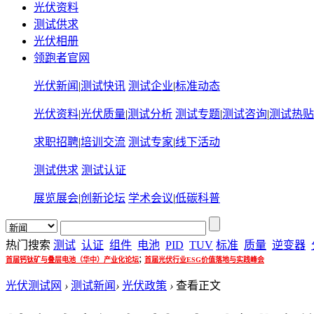
光伏资料
测试供求
光伏相册
领跑者官网
光伏新闻
|
测试快讯
测试企业
|
标准动态
光伏资料
|
光伏质量
|
测试分析
测试专题
|
测试咨询
|
测试热贴
求职招聘
|
培训交流
测试专家
|
线下活动
测试供求
测试认证
展览展会
|
创新论坛
学术会议
|
低碳科普
热门搜索
测试
认证
组件
电池
PID
TUV
标准
质量
逆变器
;
首届钙钛矿与叠层电池（华中）产业化论坛
首届光伏行业ESG价值落地与实践峰会
光伏测试网
›
测试新闻
›
光伏政策
›
查看正文