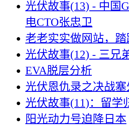
光伏故事(13) - 
电CTO张忠卫
老老实实做网站，踏
光伏故事(12) - 
EVA脱层分析
光伏恩仇录之决战塞外
光伏故事(11)：留
阳光动力号迫降日本