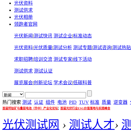
光伏资料
测试供求
光伏相册
领跑者官网
光伏新闻
|
测试快讯
测试企业
|
标准动态
光伏资料
|
光伏质量
|
测试分析
测试专题
|
测试咨询
|
测试热贴
求职招聘
|
培训交流
测试专家
|
线下活动
测试供求
测试认证
展览展会
|
创新论坛
学术会议
|
低碳科普
热门搜索
测试
认证
组件
电池
PID
TUV
标准
质量
逆变器
;
首届钙钛矿与叠层电池（华中）产业化论坛
首届光伏行业ESG价值落地与实践峰会
光伏测试网
›
测试人才
›