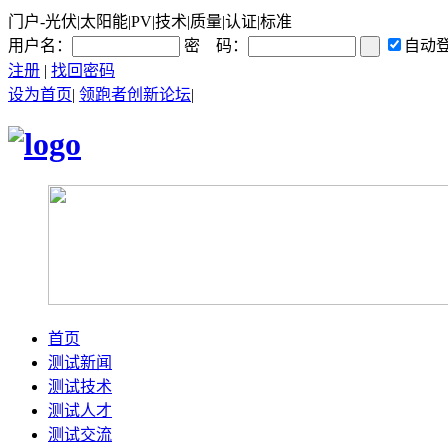
门户-光伏|太阳能|PV|技术|质量|认证|标准
用户名：
密 码：
自动
注册
|
找回密码
设为首页
|
领跑者创新论坛
|
首页
测试新闻
测试技术
测试人才
测试交流