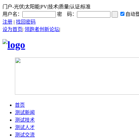
门户-光伏|太阳能|PV|技术|质量|认证|标准
用户名：
密 码：
自动
注册
|
找回密码
设为首页
|
领跑者创新论坛
|
首页
测试新闻
测试技术
测试人才
测试交流