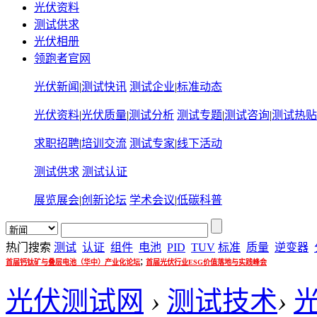
光伏资料
测试供求
光伏相册
领跑者官网
光伏新闻
|
测试快讯
测试企业
|
标准动态
光伏资料
|
光伏质量
|
测试分析
测试专题
|
测试咨询
|
测试热贴
求职招聘
|
培训交流
测试专家
|
线下活动
测试供求
测试认证
展览展会
|
创新论坛
学术会议
|
低碳科普
热门搜索
测试
认证
组件
电池
PID
TUV
标准
质量
逆变器
;
首届钙钛矿与叠层电池（华中）产业化论坛
首届光伏行业ESG价值落地与实践峰会
光伏测试网
›
测试技术
›