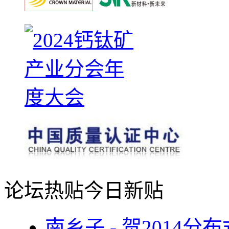
论坛热贴
今日新贴
南乡子 - 贺2014