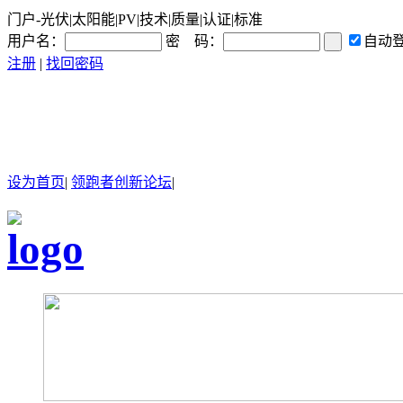
门户-光伏|太阳能|PV|技术|质量|认证|标准
用户名：
密 码：
自动
注册
|
找回密码
设为首页
|
领跑者创新论坛
|