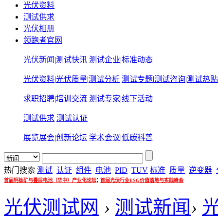
光伏资料
测试供求
光伏相册
领跑者官网
光伏新闻
|
测试快讯
测试企业
|
标准动态
光伏资料
|
光伏质量
|
测试分析
测试专题
|
测试咨询
|
测试热贴
求职招聘
|
培训交流
测试专家
|
线下活动
测试供求
测试认证
展览展会
|
创新论坛
学术会议
|
低碳科普
热门搜索
测试
认证
组件
电池
PID
TUV
标准
质量
逆变器
;
首届钙钛矿与叠层电池（华中）产业化论坛
首届光伏行业ESG价值落地与实践峰会
光伏测试网
›
测试新闻
›