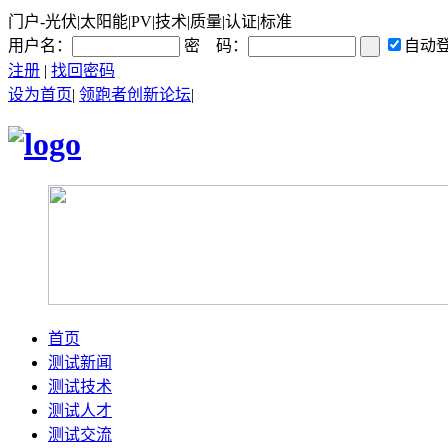
门户-光伏|太阳能|PV|技术|质量|认证|标准
用户名：
密 码：
自动
注册
|
找回密码
设为首页
|
领跑者创新论坛
|
首页
测试新闻
测试技术
测试人才
测试交流