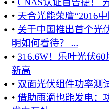
•
CNAS认证首告捷！
•
天合光能荣膺“2016
•
关于中国推出首个光
明如何看待？ ...
•
316.6W！乐叶光伏6
新高
•
双面光伏组件功率测
•
借助雨滴也能发电：功