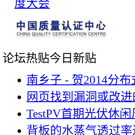
论坛热贴
今日新贴
南乡子 - 贺2014
网页找到漏洞或改进
TestPV首期光伏
背板的水蒸气透过率