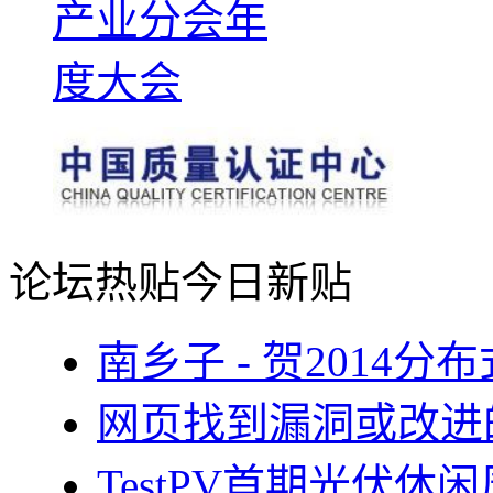
论坛热贴
今日新贴
南乡子 - 贺2014
网页找到漏洞或改进
TestPV首期光伏