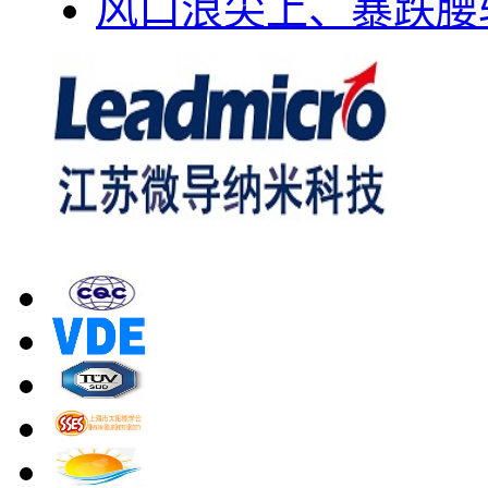
风口浪尖上、暴跌腰