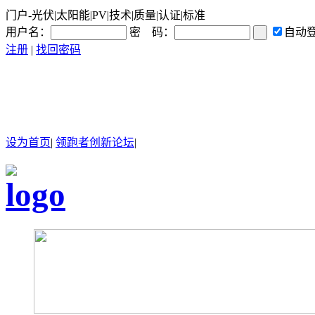
门户-光伏|太阳能|PV|技术|质量|认证|标准
用户名：
密 码：
自动
注册
|
找回密码
设为首页
|
领跑者创新论坛
|