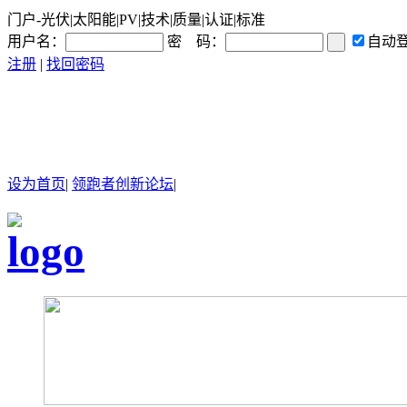
门户-光伏|太阳能|PV|技术|质量|认证|标准
用户名：
密 码：
自动
注册
|
找回密码
设为首页
|
领跑者创新论坛
|