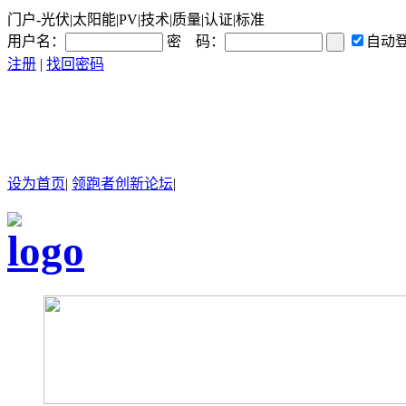
门户-光伏|太阳能|PV|技术|质量|认证|标准
用户名：
密 码：
自动
注册
|
找回密码
设为首页
|
领跑者创新论坛
|