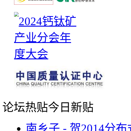
论坛热贴
今日新贴
南乡子 - 贺2014