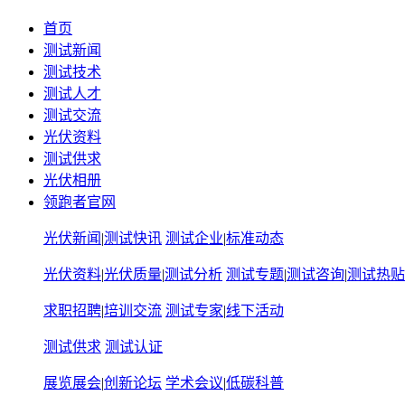
首页
测试新闻
测试技术
测试人才
测试交流
光伏资料
测试供求
光伏相册
领跑者官网
光伏新闻
|
测试快讯
测试企业
|
标准动态
光伏资料
|
光伏质量
|
测试分析
测试专题
|
测试咨询
|
测试热贴
求职招聘
|
培训交流
测试专家
|
线下活动
测试供求
测试认证
展览展会
|
创新论坛
学术会议
|
低碳科普