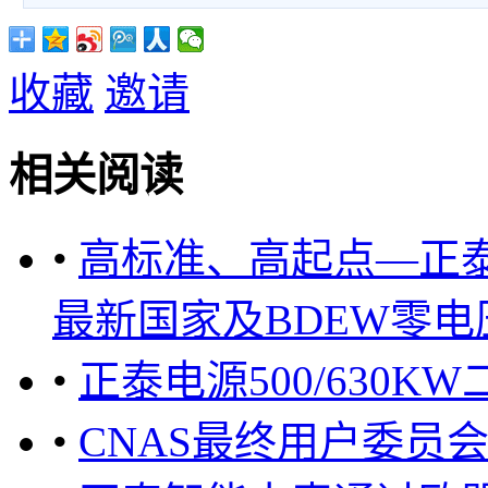
收藏
邀请
相关阅读
•
高标准、高起点—正泰
最新国家及BDEW零电压
•
正泰电源500/630K
•
CNAS最终用户委员