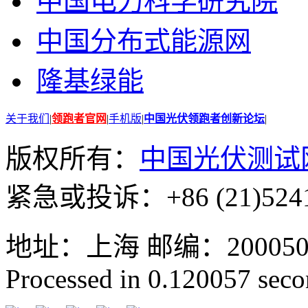
中国电力科学研究院
中国分布式能源网
隆基绿能
关于我们
|
领跑者官网
|
手机版
|
中国光伏领跑者创新论坛
|
版权所有：
中国光伏测试
紧急或投诉：+86 (21)5241
地址：上海 邮编：200050 GMT
Processed in 0.120057 secon