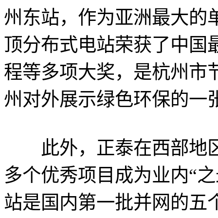
州东站，作为亚洲最大的
顶分布式电站荣获了中国
程等多项大奖，是杭州市
州对外展示绿色环保的一
此外，正泰在西部地区
多个优秀项目成为业内“之
站是国内第一批并网的五