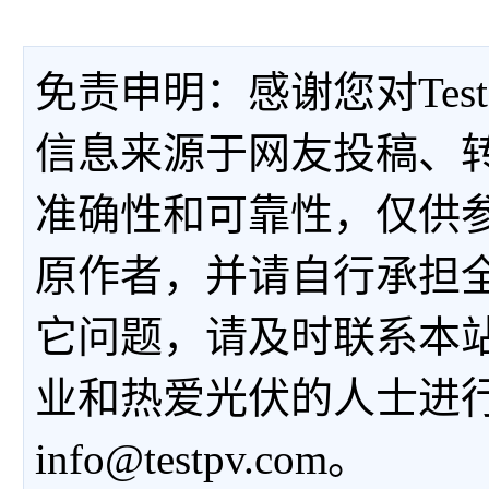
免责申明：感谢您对Tes
信息来源于网友投稿、
准确性和可靠性，仅供
原作者，并请自行承担
它问题，请及时联系本
业和热爱光伏的人士进
info@testpv.com。