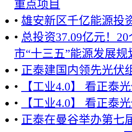
重点项目
•
雄安新区千亿能源投
•
总投资37.09亿元！
市“十三五”能源发展规划 
•
正泰建国内领先光伏
•
【工业4.0】 看正泰
•
【工业4.0】 看正泰
•
正泰在曼谷举办第七