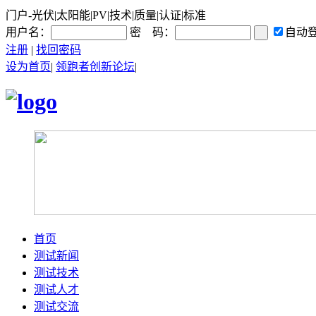
门户-光伏|太阳能|PV|技术|质量|认证|标准
用户名：
密 码：
自动
注册
|
找回密码
设为首页
|
领跑者创新论坛
|
首页
测试新闻
测试技术
测试人才
测试交流