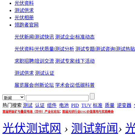
光伏资料
测试供求
光伏相册
领跑者官网
光伏新闻
|
测试快讯
测试企业
|
标准动态
光伏资料
|
光伏质量
|
测试分析
测试专题
|
测试咨询
|
测试热贴
求职招聘
|
培训交流
测试专家
|
线下活动
测试供求
测试认证
展览展会
|
创新论坛
学术会议
|
低碳科普
热门搜索
测试
认证
组件
电池
PID
TUV
标准
质量
逆变器
;
首届钙钛矿与叠层电池（华中）产业化论坛
首届光伏行业ESG价值落地与实践峰会
光伏测试网
›
测试新闻
›