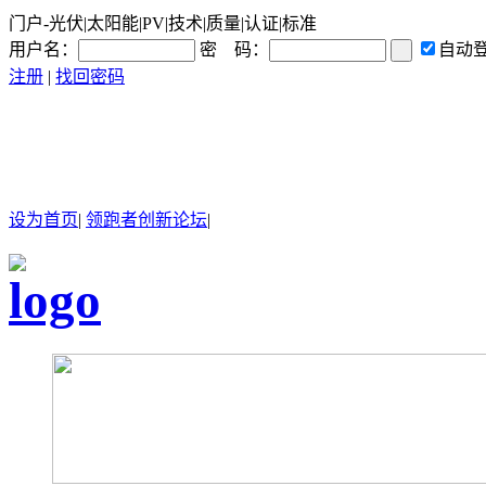
门户-光伏|太阳能|PV|技术|质量|认证|标准
用户名：
密 码：
自动
注册
|
找回密码
设为首页
|
领跑者创新论坛
|