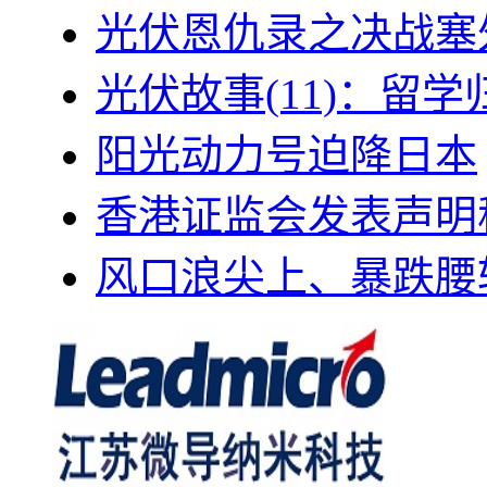
光伏恩仇录之决战塞外
光伏故事(11)：留
阳光动力号迫降日本
香港证监会发表声明
风口浪尖上、暴跌腰