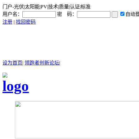
门户-光伏|太阳能|PV|技术|质量|认证|标准
用户名：
密 码：
自动
注册
|
找回密码
设为首页
|
领跑者创新论坛
|