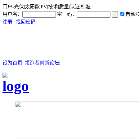
门户-光伏|太阳能|PV|技术|质量|认证|标准
用户名：
密 码：
自动
注册
|
找回密码
设为首页
|
领跑者创新论坛
|