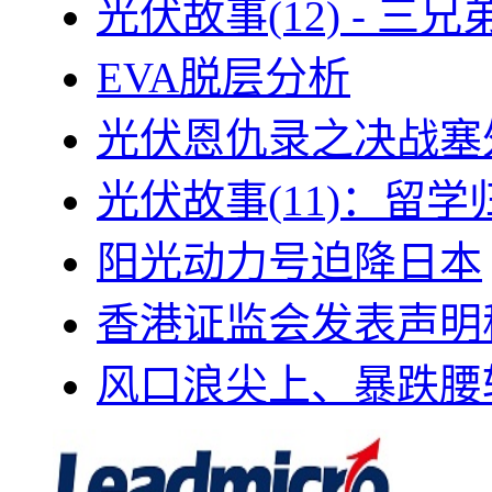
光伏故事(12) - 
EVA脱层分析
光伏恩仇录之决战塞外
光伏故事(11)：留
阳光动力号迫降日本
香港证监会发表声明
风口浪尖上、暴跌腰