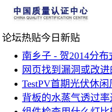
论坛热贴
今日新贴
南乡子 - 贺2014
网页找到漏洞或改进
TestPV首期光伏
背板的水蒸气透过率
组件检查用什么灯比