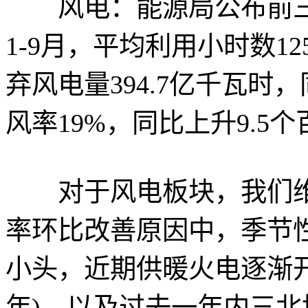
风电：能源局公布前三
1-9月，平均利用小时数1
弃风电量394.7亿千瓦时
风率19%，同比上升9.5
对于风电板块，我们维持
率环比改善原因中，季节
小头，近期供暖火电逐渐
年)、以及过去一年内三