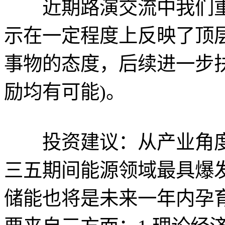
近期路演交流中我们重
示在一定程度上反映了顶层
事物的态度，后续进一步
励均有可能)。
投资建议：从产业角度
三五期间能源领域最具爆
储能也将是未来一年内孕