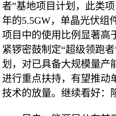
者”基地项目计划，此类项
年的5.5GW，单晶光伏
项目中的使用比例显著高
紧锣密鼓制定“超级领跑者
划，对已具备大规模量产
进行重点扶持，有望推动单
技术的放量。继续看好：