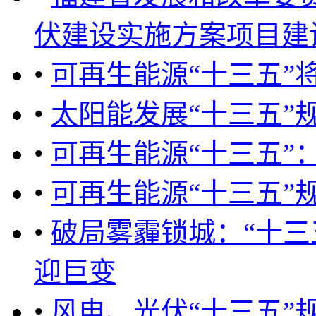
伏建设实施方案项目建设管理
•
可再生能源“十三五”将
•
太阳能发展“十三五”
•
可再生能源“十三五”
•
可再生能源“十三五”
•
破局雾霾锁城：“十三
迎巨变
•
风电、光伏“十三五”