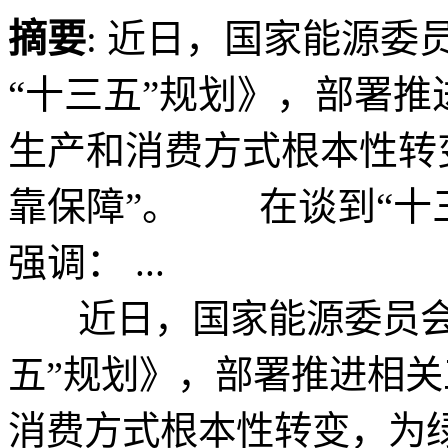
摘要
: 近日，国家能源
“十三五”规划》，部署推
生产和消费方式根本性转
靠保障”。 在谈到“十
强调： ...
近日，国家能源委员会
五”规划》，部署推进相关
消费方式根本性转变，为