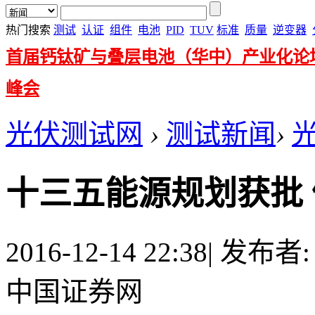
热门搜索
测试
认证
组件
电池
PID
TUV
标准
质量
逆变器
首届钙钛矿与叠层电池（华中）产业化论
峰会
光伏测试网
›
测试新闻
›
十三五能源规划获批
2016-12-14 22:38
|
发布者
中国证券网