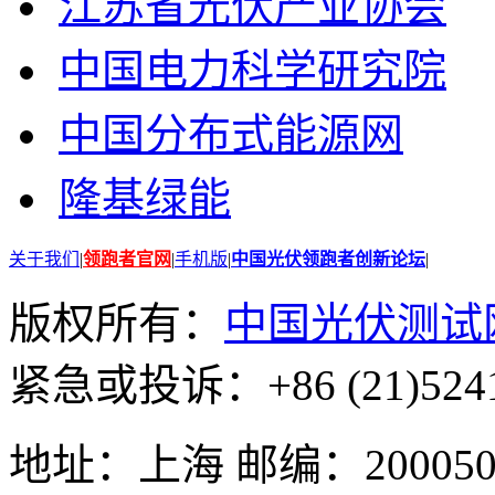
江苏省光伏产业协会
中国电力科学研究院
中国分布式能源网
隆基绿能
关于我们
|
领跑者官网
|
手机版
|
中国光伏领跑者创新论坛
|
版权所有：
中国光伏测试
紧急或投诉：+86 (21)5241
地址：上海 邮编：200050 GMT