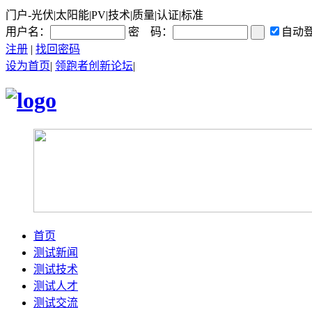
门户-光伏|太阳能|PV|技术|质量|认证|标准
用户名：
密 码：
自动
注册
|
找回密码
设为首页
|
领跑者创新论坛
|
首页
测试新闻
测试技术
测试人才
测试交流