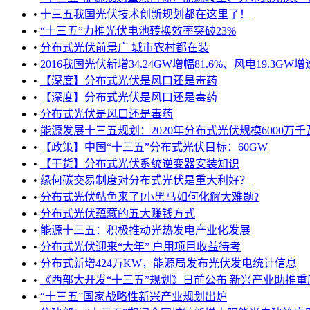
•
十三五我国光伏技术创新规划都在这里了！
•
“十三五”力推光伏电池转换效率突破23%
•
分布式光伏前景广 城市农村都在装
•
2016我国光伏新增34.24GW增幅81.6%、风电19.3GW增速
•
【深度】分布式光伏是风口还是毒药
•
【深度】分布式光伏是风口还是毒药
•
分布式光伏是风口还是毒药
•
能源发展十三五规划：2020年分布式光伏规模6000万千瓦 光
•
【政策】中国“十三五”分布式光伏目标：60GW
•
【干货】分布式光伏系统逆变器安装知识
•
缘何碳交易制度对分布式光伏是重大利好？
•
分布式光伏鲇鱼来了!小黑马如何化解大难题?
•
分布式光伏蕴藏的五大赚钱方式
•
能源十三五：积极推动光热发电产业化发展
•
分布式光伏迎来“大年” 户用项目收益待考
•
分布式新增424万KW，能源局发布光伏发电统计信息
•
《西部大开发“十三五”规划》日前公布 新兴产业助推重庆发
•
“十三五”国家战略性新兴产业规划出炉