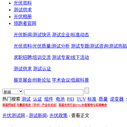
光伏资料
测试供求
光伏相册
领跑者官网
光伏新闻
|
测试快讯
测试企业
|
标准动态
光伏资料
|
光伏质量
|
测试分析
测试专题
|
测试咨询
|
测试热贴
求职招聘
|
培训交流
测试专家
|
线下活动
测试供求
测试认证
展览展会
|
创新论坛
学术会议
|
低碳科普
热门搜索
测试
认证
组件
电池
PID
TUV
标准
质量
逆变器
;
首届钙钛矿与叠层电池（华中）产业化论坛
首届光伏行业ESG价值落地与实践峰会
光伏测试网
›
测试新闻
›
光伏政策
›
查看正文