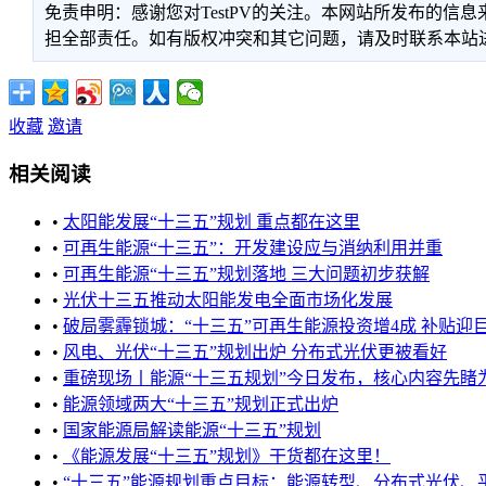
免责申明：感谢您对TestPV的关注。本网站所发布的
担全部责任。如有版权冲突和其它问题，请及时联系本站进行处
收藏
邀请
相关阅读
•
太阳能发展“十三五”规划 重点都在这里
•
可再生能源“十三五”：开发建设应与消纳利用并重
•
可再生能源“十三五”规划落地 三大问题初步获解
•
光伏十三五推动太阳能发电全面市场化发展
•
破局雾霾锁城：“十三五”可再生能源投资增4成 补贴迎
•
风电、光伏“十三五”规划出炉 分布式光伏更被看好
•
重磅现场丨能源“十三五规划”今日发布，核心内容先睹为快 
•
能源领域两大“十三五”规划正式出炉
•
国家能源局解读能源“十三五”规划
•
《能源发展“十三五”规划》干货都在这里！
•
“十三五”能源规划重点目标：能源转型、分布式光伏、平价