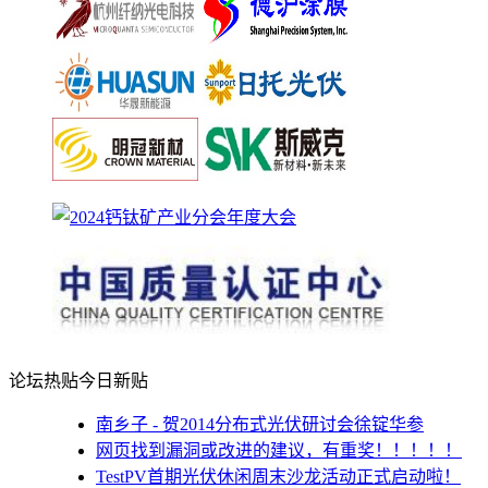
论坛热贴
今日新贴
南乡子 - 贺2014分布式光伏研讨会徐锭华参
网页找到漏洞或改进的建议，有重奖！！！！！
TestPV首期光伏休闲周末沙龙活动正式启动啦！