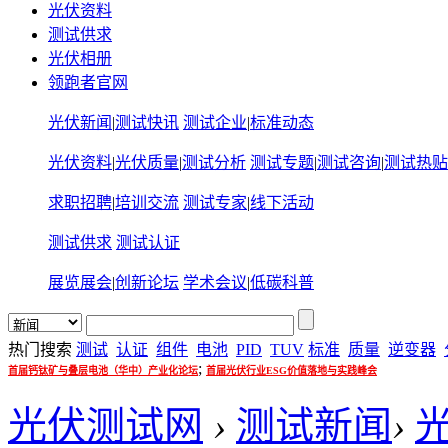
光伏资料
测试供求
光伏相册
领跑者官网
光伏新闻
|
测试快讯
测试企业
|
标准动态
光伏资料
|
光伏质量
|
测试分析
测试专题
|
测试咨询
|
测试热贴
求职招聘
|
培训交流
测试专家
|
线下活动
测试供求
测试认证
展览展会
|
创新论坛
学术会议
|
低碳科普
热门搜索
测试
认证
组件
电池
PID
TUV
标准
质量
逆变器
;
首届钙钛矿与叠层电池（华中）产业化论坛
首届光伏行业ESG价值落地与实践峰会
光伏测试网
›
测试新闻
›