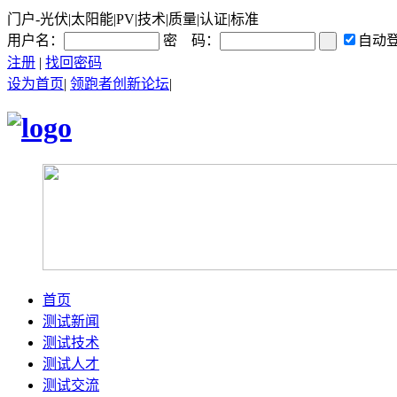
门户-光伏|太阳能|PV|技术|质量|认证|标准
用户名：
密 码：
自动
注册
|
找回密码
设为首页
|
领跑者创新论坛
|
首页
测试新闻
测试技术
测试人才
测试交流