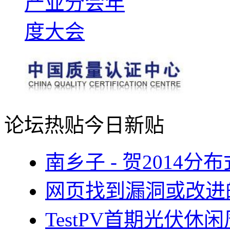
论坛热贴
今日新贴
南乡子 - 贺2014
网页找到漏洞或改进
TestPV首期光伏