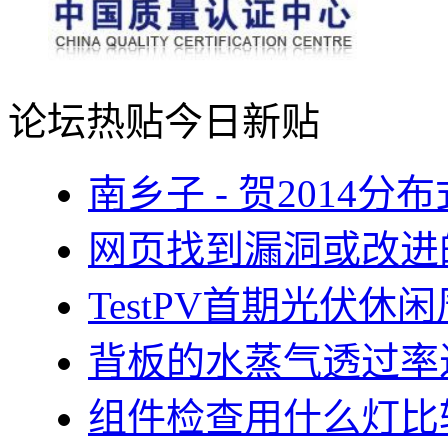
论坛热贴
今日新贴
南乡子 - 贺2014
网页找到漏洞或改进
TestPV首期光伏
背板的水蒸气透过率
组件检查用什么灯比