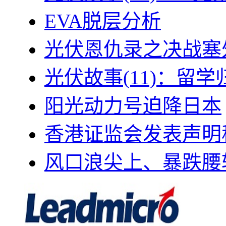
EVA脱层分析
光伏恩仇录之决战塞外
光伏故事(11)：留
阳光动力号迫降日本
香港证监会发表声明
风口浪尖上、暴跌腰