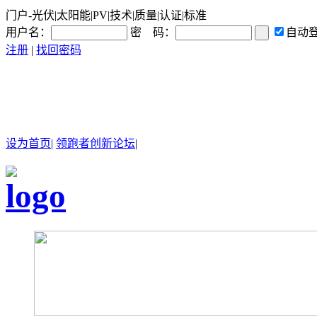
门户-光伏|太阳能|PV|技术|质量|认证|标准
用户名：
密 码：
自动
注册
|
找回密码
设为首页
|
领跑者创新论坛
|