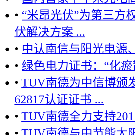
•
“米昂光伏”为第三方
伏解决方案 ...
•
中认南信与阳光电源、
•
绿色电力证书：“化瘀散
•
TUV南德为中信博颁
62817认证证书 ...
•
TUV南德全力支持2017
•
TUV南德与中节能太