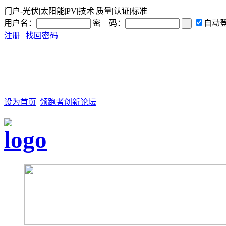
门户-光伏|太阳能|PV|技术|质量|认证|标准
用户名：
密 码：
自动
注册
|
找回密码
设为首页
|
领跑者创新论坛
|