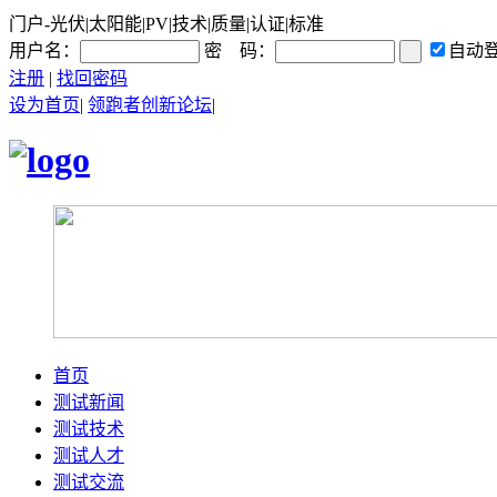
门户-光伏|太阳能|PV|技术|质量|认证|标准
用户名：
密 码：
自动
注册
|
找回密码
设为首页
|
领跑者创新论坛
|
首页
测试新闻
测试技术
测试人才
测试交流