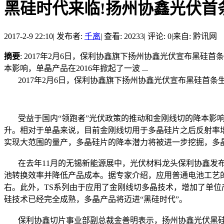
黑硅时代来临!扬州协鑫光伏首
2017-2-9 22:10
|
发布者:
千离
|
查看: 20233
|
评论: 0
|
来自: 黔讯网
摘要
: 2017年2月6日，保利协鑫旗下扬州协鑫光伏宣布黑
本影响，单晶产品在2016年掀起了一波 ...
2017年2月6日，保利协鑫旗下扬州协鑫光伏宣布黑硅首条
受益于国内“领跑者”光伏政策的推动和金刚线切的降本影响
升。相对于单晶来说，目前金刚线切用于多晶硅片之后反射率
实现大范围的量产，多晶硅片的降本潜力将被进一步挖掘，多
在去年11月的无锡新能源展中，光伏材料龙头保利协鑫发布
池转换效率并降低产品成本。据专家介绍，应用普通电池工艺的TS产品
右。此外，TS系列由于应用了金刚线切多晶技术，增加了单位产
硅技术已经完全成熟，多晶产品将迈进“黑硅时代”。
保利协鑫切片事业部副总裁金善明表示，扬州协鑫光伏黑硅片