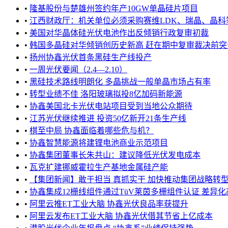
•
隆基股份与楚雄州签约年产10GW单晶硅片项目
•
江西财政厅：机关单位必须采购赛维LDK、瑞晶、晶科等6品
•
美国对华晶体硅光伏电池作出反倾销行政复审初裁
•
韩国多晶硅对华倾销创历史新高 赶在期中复审裁决前突击“捞
•
扬州协鑫光伏首条黑硅生产线投产
•
一周光伏要闻（2.4—2.10）
•
黑硅技术路线明朗化 多晶挑战一般单晶市场占有率
•
转型业绩不佳 洛阳玻璃拟投8亿加码新能源
•
协鑫美国北卡光伏电站项目受到当地公众期待
•
江苏光伏继续推进 投资50亿新开21条生产线
•
棋至中局 协鑫面临着哪些危与机？
•
协鑫智慧能源将建锂电池商业示范项目
•
协鑫集团董事长朱共山：建议降低光伏发电成本
•
瓦克扩建挪威霍拉生产基地金属硅产能
•
【集团新闻】敢于担当 真抓实干 加快推动集团战略转型 
•
协鑫集成12栅线组件通过TüV莱茵多栅组件认证 差异化高
•
阿里云推ET工业大脑 协鑫光伏良品率获提升
•
阿里云发布ET工业大脑 协鑫光伏借其节省上亿成本