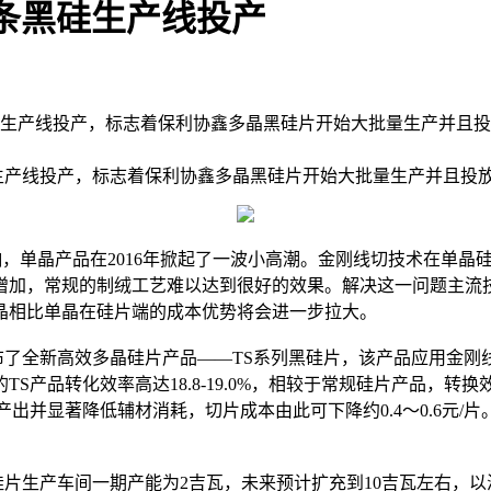
条黑硅生产线投产
硅首条生产线投产，标志着保利协鑫多晶黑硅片开始大批量生产并且
生产线投产，标志着保利协鑫多晶黑硅片开始大批量生产并且投
，单晶产品在2016年掀起了一波小高潮。金刚线切技术在单晶
增加，常规的制绒工艺难以达到很好的效果。解决这一问题主流
晶相比单晶在硅片端的成本优势将会进一步拉大。
了全新高效多晶硅片产品——TS系列黑硅片，该产品应用金刚线
转化效率高达18.8-19.0%，相较于常规硅片产品，转换效率提
出并显著降低辅材消耗，切片成本由此可下降约0.4～0.6元
生产车间一期产能为2吉瓦，未来预计扩充到10吉瓦左右，以