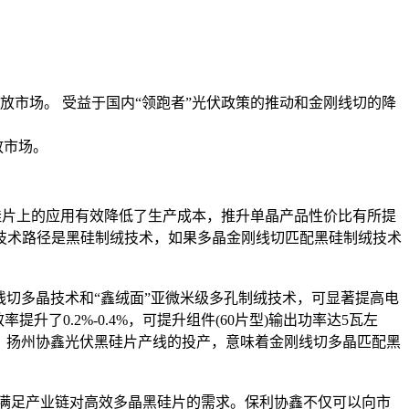
投放市场。 受益于国内“领跑者”光伏政策的推动和金刚线切的降
放市场。
硅片上的应用有效降低了生产成本，推升单晶产品性价比有所提
技术路径是黑硅制绒技术，如果多晶金刚线切匹配黑硅制绒技术
切多晶技术和“鑫绒面”亚微米级多孔制绒技术，可显著提高电
升了0.2%-0.4%，可提升组件(60片型)输出功率达5瓦左
/片。扬州协鑫光伏黑硅片产线的投产，意味着金刚线切多晶匹配黑
满足产业链对高效多晶黑硅片的需求。保利协鑫不仅可以向市