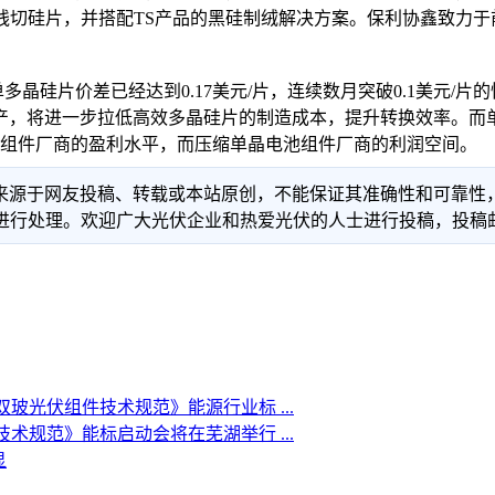
刚线切硅片，并搭配TS产品的黑硅制绒解决方案。保利协鑫致力
片价差已经达到0.17美元/片，连续数月突破0.1美元/片
产，将进一步拉低高效多晶硅片的制造成本，提升转换效率。而
电池组件厂商的盈利水平，而压缩单晶电池组件厂商的利润空间。
信息来源于网友投稿、转载或本站原创，不能保证其准确性和可靠
理。欢迎广大光伏企业和热爱光伏的人士进行投稿，投稿邮箱：info
光伏组件技术规范》能源行业标 ...
规范》能标启动会将在芜湖举行 ...
显