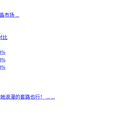
场 ...
对比
3%
3%
3%
的套路也行！ ... ...