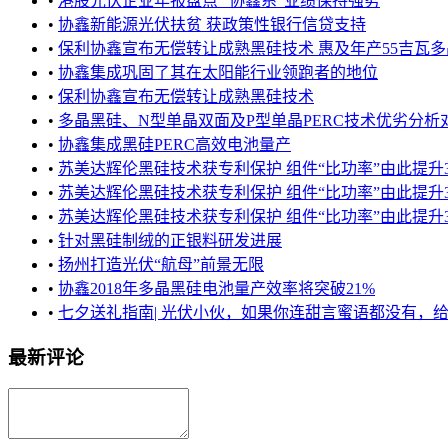
•
港股光伏企业年报盘点 “协鑫系”业绩保持强势
•
协鑫新能源光伏扶贫 获政策性银行信贷支持
•
保利协鑫宣布无偿转让成熟黑硅技术 惠及年产55吉瓦多晶市
•
协鑫集成巩固了其在太阳能行业领跑者的地位
•
保利协鑫宣布无偿转让成熟黑硅技术
•
多晶黑硅、N型单晶双面及P型单晶PERC技术优劣分析
•
协鑫集成黑硅PERC高效电池量产
•
苏美达辉伦黑硅技术获专利保护 组件“比功率”由此提升
•
苏美达辉伦黑硅技术获专利保护 组件“比功率”由此提升
•
苏美达辉伦黑硅技术获专利保护 组件“比功率”由此提升
•
针对黑硅制绒的正银料研发进展
•
扬州打造光伏“航母”前景无限
•
协鑫2018年多晶黑硅电池量产效率将突破21%
•
七夕送礼指南| 光伏小伙，如果你连甜言蜜语都没有，给她浪漫
最新评论