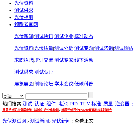
光伏资料
测试供求
光伏相册
领跑者官网
光伏新闻
|
测试快讯
测试企业
|
标准动态
光伏资料
|
光伏质量
|
测试分析
测试专题
|
测试咨询
|
测试热贴
求职招聘
|
培训交流
测试专家
|
线下活动
测试供求
测试认证
展览展会
|
创新论坛
学术会议
|
低碳科普
热门搜索
测试
认证
组件
电池
PID
TUV
标准
质量
逆变器
;
首届钙钛矿与叠层电池（华中）产业化论坛
首届光伏行业ESG价值落地与实践峰会
光伏测试网
›
测试新闻
›
光伏新闻
›
查看正文