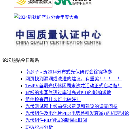
论坛热贴
今日新贴
南乡子 - 贺2014分布式光伏研讨会徐锭华参
网页找到漏洞或改进的建议，有重奖！！！！！
TestPV首期光伏休闲周末沙龙活动正式启动啦！
背板的水蒸气透过率过高对PID的影响求教
组件检查用什么灯比较好？
光伏测试网上线前征求意见和建议的调查问卷
光伏组件及电池片PID(电势差引发衰减) 的机理讨论
光伏组件PID测试的新闻&旧闻
EVA脱层分析