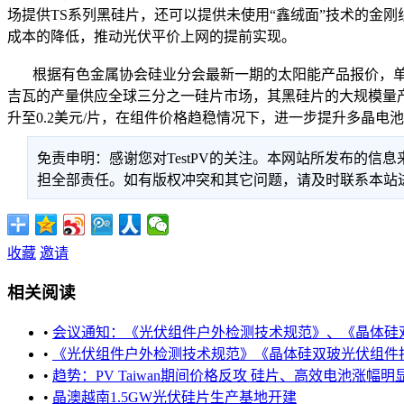
场提供TS系列黑硅片，还可以提供未使用“鑫绒面”技术的金
成本的降低，推动光伏平价上网的提前实现。
根据有色金属协会硅业分会最新一期的太阳能产品报价，单多晶硅
吉瓦的产量供应全球三分之一硅片市场，其黑硅片的大规模量
升至0.2美元/片，在组件价格趋稳情况下，进一步提升多晶
免责申明：感谢您对TestPV的关注。本网站所发布的
担全部责任。如有版权冲突和其它问题，请及时联系本站进行处
收藏
邀请
相关阅读
•
会议通知：《光伏组件户外检测技术规范》、《晶体硅双玻
•
《光伏组件户外检测技术规范》《晶体硅双玻光伏组件技术
•
趋势：PV Taiwan期间价格反攻 硅片、高效电池涨幅明
•
晶澳越南1.5GW光伏硅片生产基地开建