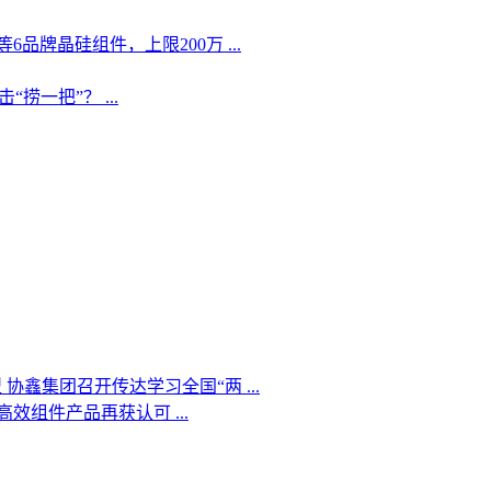
牌晶硅组件，上限200万 ...
一把”？ ...
协鑫集团召开传达学习全国“两 ...
效组件产品再获认可 ...