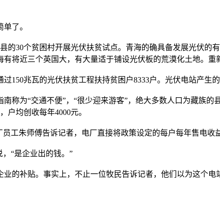
简单了。
的30个贫困村开展光伏扶贫试点。青海的确具备发展光伏的有
海有将近三个英国大，有大量适于铺设光伏板的荒漠化土地。重
过150兆瓦的光伏扶贫工程扶持贫困户8333户。光伏电站产
称为“交通不便”，“很少迎来游客”，绝大多数人口为藏族的县
户均创收每年4000元。
员工朱师傅告诉记者，电厂直接将政策设定的每户每年售电收益4
，“是企业出的钱。”
的补贴。事实上，不止一位牧民告诉记者，他们以为这个电站