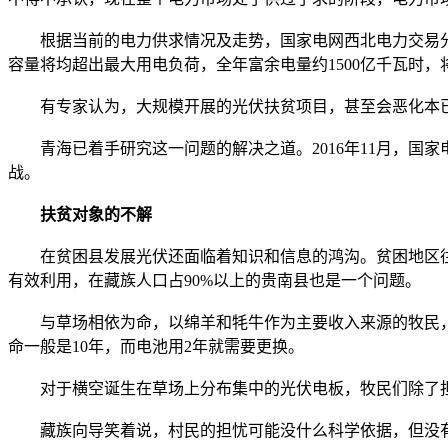
根据当前的电力供求情况及走势，国家电网西北电力交易分中心
容量将均超出最大用电负荷，全年富余电量约1500亿千瓦时
有专家认为，大规模开展的光伏扶贫项目，甚至会恶化本已
青海已着手研究这一问题的解决之道。2016年11月，国
战。
扶贫对象的不解
在贫困县发展光伏还面临着知识和信息的鸿沟。贫困地区往
有效利用，在藏族人口占90%以上的贵南县也是一个问题。
与草场相依为命，以绵羊和牦牛作为主要收入来源的牧民，对
命一般是10年，而电池用2年就需要更换。
对于横空诞生在草场上分布集中的光伏电板，牧民们除了担
藏族向导笑着说，村民的担忧可能没什么科学依据，但没有