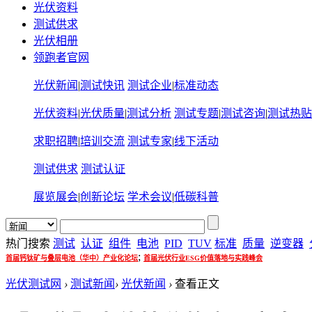
光伏资料
测试供求
光伏相册
领跑者官网
光伏新闻
|
测试快讯
测试企业
|
标准动态
光伏资料
|
光伏质量
|
测试分析
测试专题
|
测试咨询
|
测试热贴
求职招聘
|
培训交流
测试专家
|
线下活动
测试供求
测试认证
展览展会
|
创新论坛
学术会议
|
低碳科普
热门搜索
测试
认证
组件
电池
PID
TUV
标准
质量
逆变器
;
首届钙钛矿与叠层电池（华中）产业化论坛
首届光伏行业ESG价值落地与实践峰会
光伏测试网
›
测试新闻
›
光伏新闻
›
查看正文