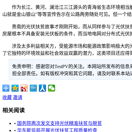
作为长江、黄河、澜沧江三江源头的青海省生态环境相当脆弱
山就是金山银山”等等宣传告示在公路两旁随处可见。但一个
贵南的光伏扶贫故事才刚刚开始，而从同样参与了光伏扶贫
房屋根本不具备安装光伏板的条件，而当地电网对分布式光伏
涉及太多利益相关方，受能源市场和能源政策影响极大的光
了它独特的环境效益和社会效益双赢的潜力，这类项目还应得
免责申明：感谢您对TestPV的关注。本网站所发布的
担全部责任。如有版权冲突和其它问题，请及时联系本站进行处
收藏
邀请
相关阅读
•
国务院再次发文支持光伏精准扶贫与脱贫
•
华东能监局开展光伏扶贫工程质量检查