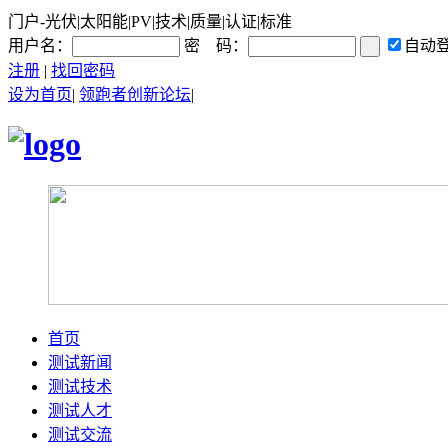
门户-光伏|太阳能|PV|技术|质量|认证|标准
用户名：
密 码：
自动
注册
|
找回密码
设为首页
|
领跑者创新论坛
|
首页
测试新闻
测试技术
测试人才
测试交流