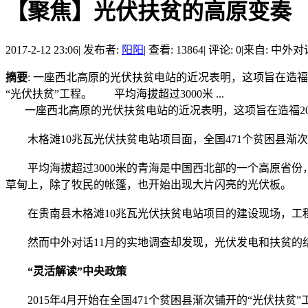
【聚焦】光伏扶贫的高原变奏
2017-2-12 23:06
|
发布者:
阳阳
|
查看: 13864
|
评论: 0
|
来自: 中外对
摘要
: 一座西北高原的光伏扶贫电站的近况表明，这项旨在造
“光伏扶贫”工程。 平均海拔超过3000米 ...
一座西北高原的光伏扶贫电站的近况表明，这项旨在造福20
木格滩10兆瓦光伏扶贫电站项目面，全国471个贫困县渐次
平均海拔超过3000米的青海是中国西北部的一个高原省份，
草甸上，除了牧民的帐篷，也开始出现大片闪亮的光伏板。
在贵南县木格滩10兆瓦光伏扶贫电站项目的建设现场，工程
然而中外对话11月的实地调查却发现，光伏发电和扶贫的
“灵活解读”中央政策
2015年4月开始在全国471个贫困县渐次铺开的“光伏扶贫