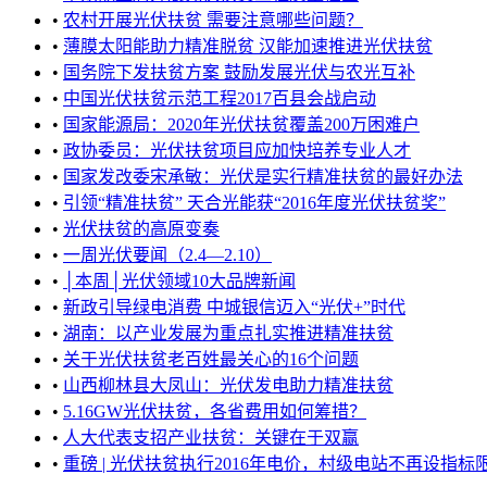
•
农村开展光伏扶贫 需要注意哪些问题？
•
薄膜太阳能助力精准脱贫 汉能加速推进光伏扶贫
•
国务院下发扶贫方案 鼓励发展光伏与农光互补
•
中国光伏扶贫示范工程2017百县会战启动
•
国家能源局：2020年光伏扶贫覆盖200万困难户
•
政协委员：光伏扶贫项目应加快培养专业人才
•
国家发改委宋承敏：光伏是实行精准扶贫的最好办法
•
引领“精准扶贫” 天合光能获“2016年度光伏扶贫奖”
•
光伏扶贫的高原变奏
•
一周光伏要闻（2.4—2.10）
•
│本周│光伏领域10大品牌新闻
•
新政引导绿电消费 中城银信迈入“光伏+”时代
•
湖南：以产业发展为重点扎实推进精准扶贫
•
关于光伏扶贫老百姓最关心的16个问题
•
山西柳林县大凤山：光伏发电助力精准扶贫
•
5.16GW光伏扶贫，各省费用如何筹措？
•
人大代表支招产业扶贫：关键在于双赢
•
重磅 | 光伏扶贫执行2016年电价，村级电站不再设指标