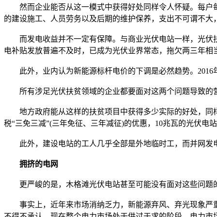
然而企业能否从这一模式中获得好处同样令人怀疑。每户每年4
的建设施工、人员劳务以及后期的维护保养，支出不可谓不大
而发电收益并不一定有保障。与商业光伏电站一样，光伏扶
电补贴发放普遍不及时，已成为光伏业界常态，拖欠两三年相
此外，业内认为新能源标杆电价的下调是必然趋势。2016年
所有涉足光伏扶贫领域的企业都要面对这两个问题导致的营
地方政府能从这样的扶贫项目中获得多少实际的好处，同样
税“三免三减”(三年免征、三年减征)的优惠，10兆瓦的光伏电
此外，建设电站的工人几乎全部是外地临时工，而并网发电后
拥挤的电网
更严峻的是，木格滩光伏电站甚至可能没有面对这些问题的机会
事实上，近年来市场消纳乏力，新能源弃风、弃光现象严重被
不得不承认，现在整个电力市场处于供过于求的阶段，电力市