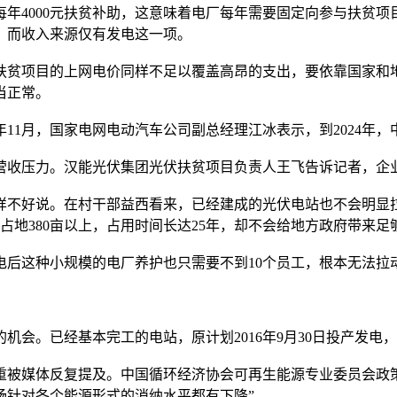
000元扶贫补助，这意味着电厂每年需要固定向参与扶贫项目的
，而收入来源仅有发电这一项。
贫项目的上网电价同样不足以覆盖高昂的支出，要依靠国家和地
当正常。
11月，国家电网电动汽车公司副总经理江冰表示，到2024年
收压力。汉能光伏集团光伏扶贫项目负责人王飞告诉记者，企业
不好说。在村干部益西看来，已经建成的光伏电站也不会明显拉
站占地380亩以上，占用时间长达25年，却不会给地方政府带来
这种小规模的电厂养护也只需要不到10个员工，根本无法拉
。已经基本完工的电站，原计划2016年9月30日投产发电，
媒体反复提及。中国循环经济协会可再生能源专业委员会政策
场针对各个能源形式的消纳水平都有下降”。