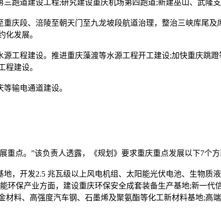
跑道建设工程;研究建设重庆机场第四跑道;新建巫山、武隆支
重庆段、涪陵至朝天门至九龙坡段航道治理，整治三峡库尾及库
约化发展。
工程建设。推进重庆藻渡等水源工程开工建设;加快重庆跳蹬等
工程建设。
庆等输电通道建设。
重点。”该负责人透露，《规划》要求重庆重点发展以下7个方
，开发2.5 兆瓦级以上风电机组、太阳能光伏电池、生物质
节能环保产业方面，建设重庆环保安全成套装备生产基地;新一代
金材料、高强度汽车钢、石墨烯及聚氨酯等化工新材料基地;高