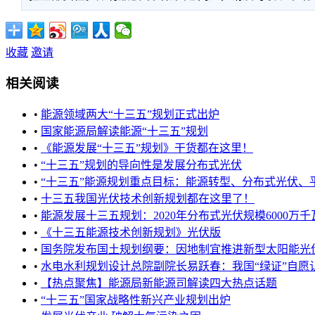
收藏
邀请
相关阅读
•
能源领域两大“十三五”规划正式出炉
•
国家能源局解读能源“十三五”规划
•
《能源发展“十三五”规划》干货都在这里！
•
“十三五”规划的导向性是发展分布式光伏
•
“十三五”能源规划重点目标：能源转型、分布式光伏、平价
•
十三五我国光伏技术创新规划都在这里了！
•
能源发展十三五规划：2020年分布式光伏规模6000万千瓦 光
•
《十三五能源技术创新规划》光伏版
•
国务院发布国土规划纲要：因地制宜推进新型太阳能光伏发电 .
•
水电水利规划设计总院副院长易跃春：我国“绿证”自愿认购
•
【热点聚焦】能源局新能源司解读四大热点话题
•
“十三五”国家战略性新兴产业规划出炉