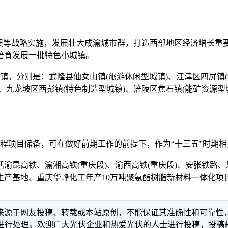
等战略实施，发展壮大成渝城市群，打造西部地区经济增长重要
培育发展一批特色小城镇。
分别是：武隆县仙女山镇(旅游休闲型城镇)、江津区四屏镇(健
、九龙坡区西彭镇(特色制造型城镇)、涪陵区焦石镇(能矿资源型城
项目储备，可在做好前期工作的前提下，作为“十三五”时期相
昆高铁、渝湘高铁(重庆段)、渝西高铁(重庆段)、安张铁路、
生产基地、重庆华峰化工年产10万吨聚氨酯树脂新材料一体化项
信息来源于网友投稿、转载或本站原创，不能保证其准确性和可靠
理。欢迎广大光伏企业和热爱光伏的人士进行投稿，投稿邮箱：info