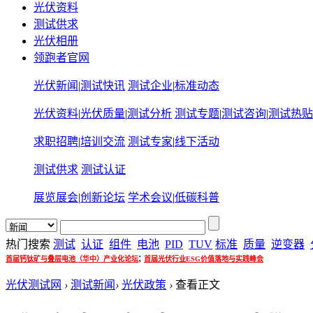
光伏资料
测试供求
光伏相册
领跑者官网
光伏新闻
|
测试快讯
测试企业
|
标准动态
光伏资料
|
光伏质量
|
测试分析
测试专题
|
测试咨询
|
测试热贴
求职招聘
|
培训交流
测试专家
|
线下活动
测试供求
测试认证
展览展会
|
创新论坛
学术会议
|
低碳科普
热门搜索
测试
认证
组件
电池
PID
TUV
标准
质量
逆变器
;
首届钙钛矿与叠层电池（华中）产业化论坛
首届光伏行业ESG价值落地与实践峰会
光伏测试网
›
测试新闻
›
光伏政策
›
查看正文