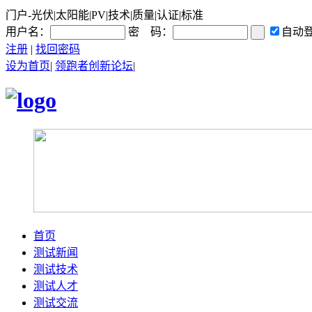
门户-光伏|太阳能|PV|技术|质量|认证|标准
用户名：
密 码：
自动
注册
|
找回密码
设为首页
|
领跑者创新论坛
|
首页
测试新闻
测试技术
测试人才
测试交流