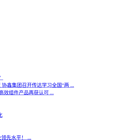
？
协鑫集团召开传达学习全国“两 ...
效组件产品再获认可 ...
化
先水平！ ...