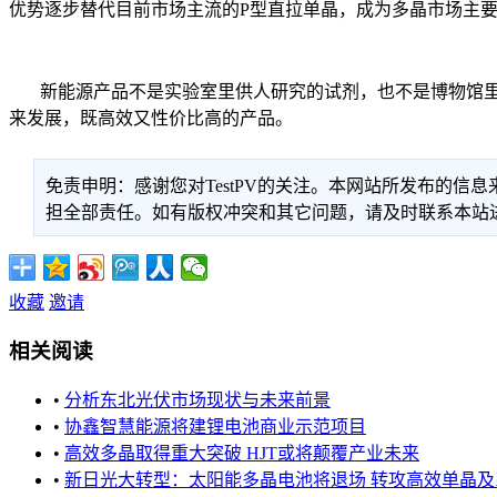
优势逐步替代目前市场主流的P型直拉单晶，成为多晶市场主要
新能源产品不是实验室里供人研究的试剂，也不是博物馆里供
来发展，既高效又性价比高的产品。
免责申明：感谢您对TestPV的关注。本网站所发布的
担全部责任。如有版权冲突和其它问题，请及时联系本站进行处
收藏
邀请
相关阅读
•
分析东北光伏市场现状与未来前景
•
协鑫智慧能源将建锂电池商业示范项目
•
高效多晶取得重大突破 HJT或将颠覆产业未来
•
新日光大转型：太阳能多晶电池将退场 转攻高效单晶及