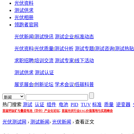
光伏资料
测试供求
光伏相册
领跑者官网
光伏新闻
|
测试快讯
测试企业
|
标准动态
光伏资料
|
光伏质量
|
测试分析
测试专题
|
测试咨询
|
测试热贴
求职招聘
|
培训交流
测试专家
|
线下活动
测试供求
测试认证
展览展会
|
创新论坛
学术会议
|
低碳科普
热门搜索
测试
认证
组件
电池
PID
TUV
标准
质量
逆变器
;
首届钙钛矿与叠层电池（华中）产业化论坛
首届光伏行业ESG价值落地与实践峰会
光伏测试网
›
测试新闻
›
光伏新闻
›
查看正文