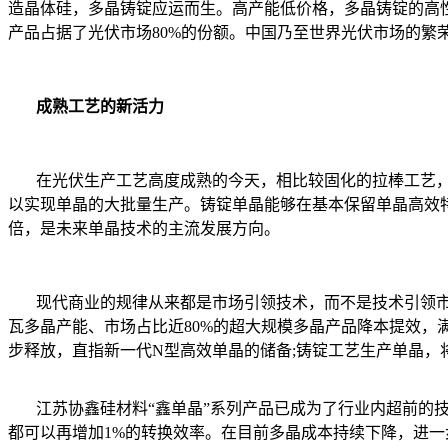
造晶体硅，多晶铸锭应运而生。高产能低价格，多晶铸锭的高
产品占据了光伏市场80%的份额。中国乃至世界光伏市场的繁
成熟工艺的新活力
在光伏生产工艺高度成熟的今天，相比较固化的拉棒工艺，
以实现单晶的大批量生产。铸锭单晶能够在基本保留单晶高效特
倍，是未来单晶技术的主流发展方向。
现代商业的规律从来都是市场引领技术，而不是技术引领市场
瓦多晶产能、市场占比近80%的超大规模多晶产品降本提效，满足
步释放，直指新一代N型高效单晶的储备;铸锭工艺生产单晶，
江苏协鑫硅材料“鑫单晶”系列产品已成为了行业内超前的技
都可以再增加1%的转换效率。在目前多晶成本持续下降，进