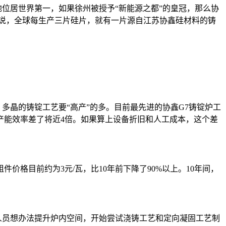
位居世界第一，如果徐州被授予“新能源之都”的皇冠，那么协
是说，全球每生产三片硅片，就有一片源自江苏协鑫硅材料的铸
多晶的铸锭工艺要“高产”的多。目前最先进的协鑫G7铸锭炉工
时，产能效率差了将近4倍。如果算上设备折旧和人工成本，这个差
件价格目前约为3元/瓦，比10年前下降了90%以上。10年间，
员想办法提升炉内空间，开始尝试浇铸工艺和定向凝固工艺制