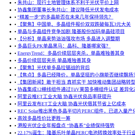
•
朱共山：现行土地管理体系不利于光伏平价上网
•
协鑫集团董事长朱共山：建议降低光伏发电成本
•
“棋差一步”的多晶能否在未来几年保持领先？
•
【聚焦】中国单、多晶组件报价双双跌破每瓦3元大关
•
单晶与多晶组件竞争加剧 隆基股份加码单晶硅项目
•
【分析】单晶来势汹汹强攻市场 多晶进入调整期
•
多晶巨头PK单晶黑马：晶科、隆基哪家强？
•
EnergyTrend：多晶价续层层夹杀，单晶难独善其身
•
多晶价续层层夹杀 单晶难独善其身
•
【聚焦】光伏单多晶拉锯战的背后
•
【焦点】多晶已经降价，单晶坚挺的小旗能否继续飘扬
•
【集团新闻】敢于担当 真抓实干 加快推动集团战略转型 
•
协鑫集成12栅线组件通过TüV莱茵多栅组件认证 差异化高
•
阿里云推ET工业大脑 协鑫光伏良品率获提升
•
阿里云发布ET工业大脑 协鑫光伏借其节省上亿成本
•
REC Solar推出黑色多晶半切片PERC组件，已进入量产
•
高效多晶性价比更胜一筹
•
港股光伏企业年报盘点 “协鑫系”业绩保持强势
•
22.17%诞生：隆基乐叶单晶PERC电池转换效率处于行业领