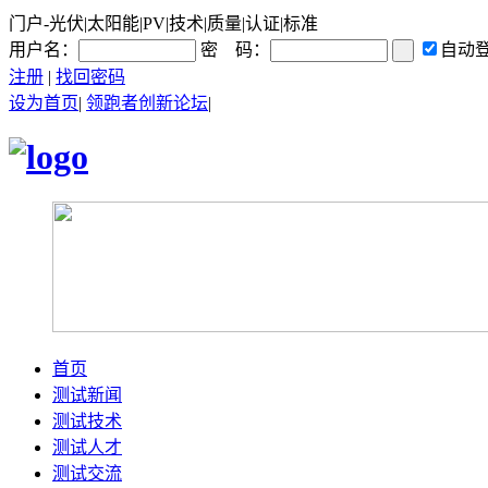
门户-光伏|太阳能|PV|技术|质量|认证|标准
用户名：
密 码：
自动
注册
|
找回密码
设为首页
|
领跑者创新论坛
|
首页
测试新闻
测试技术
测试人才
测试交流