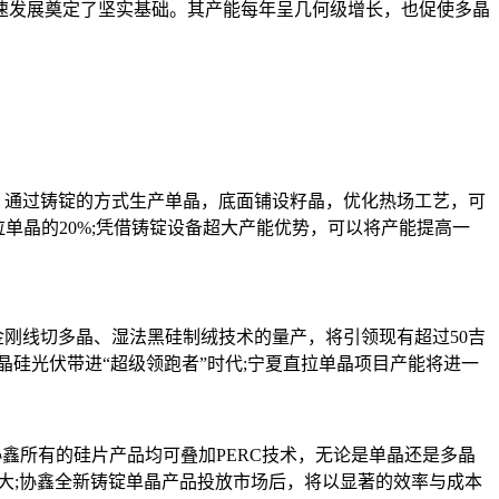
速发展奠定了坚实基础。其产能每年呈几何级增长，也促使多晶
通过铸锭的方式生产单晶，底面铺设籽晶，优化热场工艺，可
单晶的20%;凭借铸锭设备超大产能优势，可以将产能提高一
刚线切多晶、湿法黑硅制绒技术的量产，将引领现有超过50吉
将晶硅光伏带进“超级领跑者”时代;宁夏直拉单晶项目产能将进一
所有的硅片产品均可叠加PERC技术，无论是单晶还是多晶
大;协鑫全新铸锭单晶产品投放市场后，将以显著的效率与成本