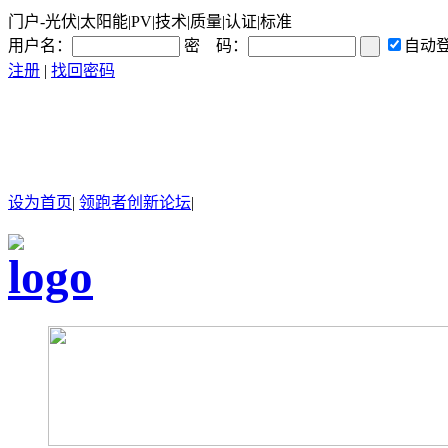
门户-光伏|太阳能|PV|技术|质量|认证|标准
用户名：
密 码：
自动
注册
|
找回密码
设为首页
|
领跑者创新论坛
|