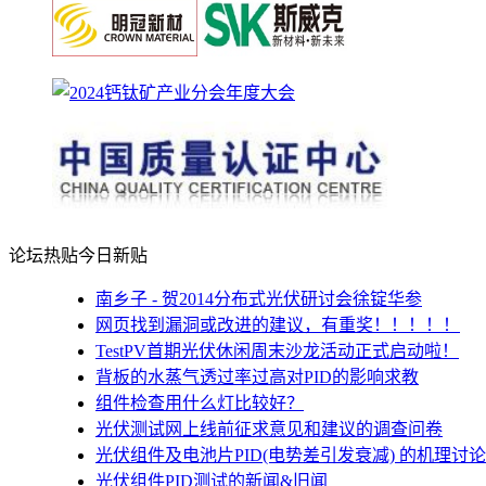
论坛热贴
今日新贴
南乡子 - 贺2014分布式光伏研讨会徐锭华参
网页找到漏洞或改进的建议，有重奖！！！！！
TestPV首期光伏休闲周末沙龙活动正式启动啦！
背板的水蒸气透过率过高对PID的影响求教
组件检查用什么灯比较好？
光伏测试网上线前征求意见和建议的调查问卷
光伏组件及电池片PID(电势差引发衰减) 的机理讨论
光伏组件PID测试的新闻&旧闻