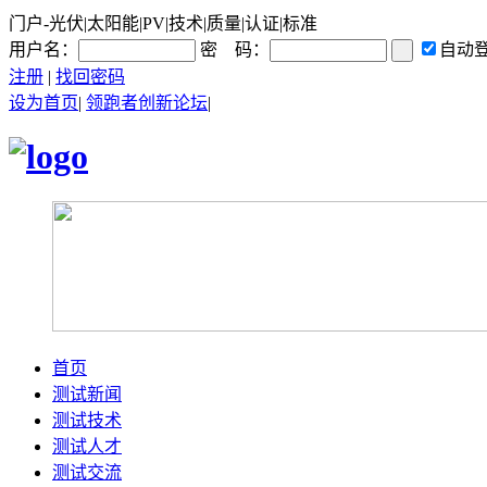
门户-光伏|太阳能|PV|技术|质量|认证|标准
用户名：
密 码：
自动
注册
|
找回密码
设为首页
|
领跑者创新论坛
|
首页
测试新闻
测试技术
测试人才
测试交流