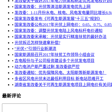
•
发改委关于做好2017年电力供需和制定优先发电权计划
•
国家发改委：光伏等清洁能源发电优先上网
•
发改委：1-11月份水电、核电、风电发电量同比增长6.94%、23.8
•
国家发改委发布《可再生能源发展“十三五”规划》
•
国家发改委公布2017年光伏上网电价：0.65、0.75、0.85
•
国家发改委：调整光伏发电陆上风电标杆电价通知
•
国家发改委宋承敏：光伏是实行精准扶贫的最好办法
•
光伏拆迁怎样快速拿补偿?
•
“光伏+”引领行业新潮流
•
国家能源局召开2017年扶贫工作领导小组会议
•
吉电股份与子公司投资建设多个光伏发电项目
•
动力电池产能严重过剩 发改委欲严控
•
发改委通知：优先保障风电、太阳能等新能源发电！
•
多省区风电光伏未达最低利用目标 新电站恐难开工
•
湖南省发改委关于可再生能源发电项目上网电价有关问题的
最新评论