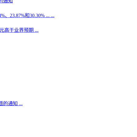
的通知
7%和30.30% ... ...
元高于业界预期 ...
通知 ...