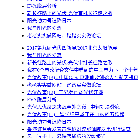
EVA脱层分析
新长征路上的光伏-光伏审批长征路之歌
阳光动力号迫降日本
我与阳光的爱恋
老老实实做网站，踏踏实实做论坛
2017第九届光伏四新展/2017北京太阳能展
我与阳光的爱恋
新长征路上的光伏-光伏审批长征路之歌
我在6个电改配套文件中看到的中国电力下一个十年
光伏故事(13) - 中国GaSa电池首要创始人：航天机
老老实实做网站，踏踏实实做论坛
光伏故事(12) - 三兄弟闯荡光伏江湖
EVA脱层分析
光伏恩仇录之决战塞外之巅 - 中轲对决舜疯
光伏故事(11)：留学归来坚守在LDK的万跃鹏
阳光动力号迫降日本
香港证监会发表声明称对汉能薄膜发电进行调查
风口浪尖上、暴跌腰斩后的汉能报道