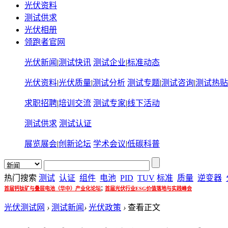
光伏资料
测试供求
光伏相册
领跑者官网
光伏新闻
|
测试快讯
测试企业
|
标准动态
光伏资料
|
光伏质量
|
测试分析
测试专题
|
测试咨询
|
测试热贴
求职招聘
|
培训交流
测试专家
|
线下活动
测试供求
测试认证
展览展会
|
创新论坛
学术会议
|
低碳科普
热门搜索
测试
认证
组件
电池
PID
TUV
标准
质量
逆变器
;
首届钙钛矿与叠层电池（华中）产业化论坛
首届光伏行业ESG价值落地与实践峰会
光伏测试网
›
测试新闻
›
光伏政策
›
查看正文