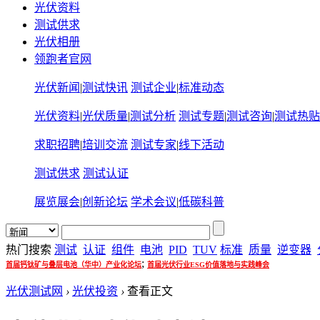
光伏资料
测试供求
光伏相册
领跑者官网
光伏新闻
|
测试快讯
测试企业
|
标准动态
光伏资料
|
光伏质量
|
测试分析
测试专题
|
测试咨询
|
测试热贴
求职招聘
|
培训交流
测试专家
|
线下活动
测试供求
测试认证
展览展会
|
创新论坛
学术会议
|
低碳科普
热门搜索
测试
认证
组件
电池
PID
TUV
标准
质量
逆变器
;
首届钙钛矿与叠层电池（华中）产业化论坛
首届光伏行业ESG价值落地与实践峰会
光伏测试网
›
光伏投资
›
查看正文