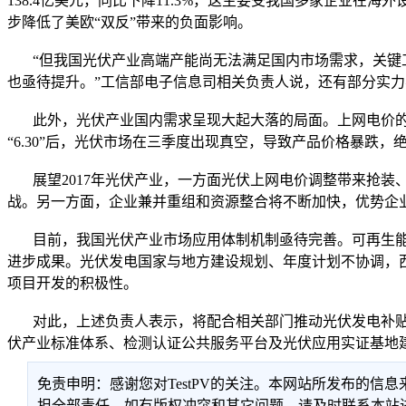
138.4亿美元，同比下降11.3%，这主要受我国多家企业
步降低了美欧“双反”带来的负面影响。
“但我国光伏产业高端产能尚无法满足国内市场需求，关键工
也亟待提升。”工信部电子信息司相关负责人说，还有部分实
此外，光伏产业国内需求呈现大起大落的局面。上网电价的过
“6.30”后，光伏市场在三季度出现真空，导致产品价格暴跌
展望2017年光伏产业，一方面光伏上网电价调整带来抢装
战。另一方面，企业兼并重组和资源整合将不断加快，优势企
目前，我国光伏产业市场应用体制机制亟待完善。可再生能
进步成果。光伏发电国家与地方建设规划、年度计划不协调，
项目开发的积极性。
对此，上述负责人表示，将配合相关部门推动光伏发电补贴
伏产业标准体系、检测认证公共服务平台及光伏应用实证基地
免责申明：感谢您对TestPV的关注。本网站所发布的
担全部责任。如有版权冲突和其它问题，请及时联系本站进行处