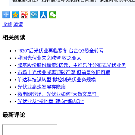
收藏
邀请
相关阅读
•
“630”后光伏业再临寒冬 台企Q3恐全转亏
•
我国光伏业失之欧盟 收之亚太
•
隆基股份股份增资5亿元，主推乐叶分布式光伏业务
•
市场｜光伏业或再迎破产潮 但前景依旧可期
•
旷达科技谋转型 拟控制光伏业务规模
•
光伏业高速发展存隐疾
•
微电网登场，光伏业如何“大做文章”？
•
光伏业从“抢地盘”转向“练内功”
最新评论