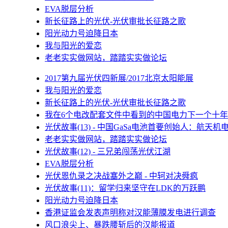
EVA脱层分析
新长征路上的光伏-光伏审批长征路之歌
阳光动力号迫降日本
我与阳光的爱恋
老老实实做网站，踏踏实实做论坛
2017第九届光伏四新展/2017北京太阳能展
我与阳光的爱恋
新长征路上的光伏-光伏审批长征路之歌
我在6个电改配套文件中看到的中国电力下一个十年
光伏故事(13) - 中国GaSa电池首要创始人：航天机
老老实实做网站，踏踏实实做论坛
光伏故事(12) - 三兄弟闯荡光伏江湖
EVA脱层分析
光伏恩仇录之决战塞外之巅 - 中轲对决舜疯
光伏故事(11)：留学归来坚守在LDK的万跃鹏
阳光动力号迫降日本
香港证监会发表声明称对汉能薄膜发电进行调查
风口浪尖上、暴跌腰斩后的汉能报道