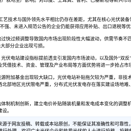
在海外设厂就地生产影响。对印度、土耳其、智利、巴基斯坦等新兴
艺技术与国外领先水平相比仍存在差距，尤其在核心光伏装备
力不强、未进入规范公告的企业仍能获得应用补贴、出口退税等
快过频调整导致国内市场出现阶段性大幅波动，供需节奏不匹配
，绝大部分企业出现亏损。
、光伏电站建设指标提前透支引发国内市场波动，以及国外“双反
业凭借技术、资金、管理及产业布局等方面优势将进一步抢占市
源附加基金出现较大缺口，光伏电站补贴拖欠较为严重，非技术
西北部地区光伏限电严重，分布式光伏发电存在落实建设场地难
体制机制创新，建立电价补贴随装机量和发电成本变化的调整机
建设。
信息来源于网友投稿、转载或本站原创，不能保证其准确性和可靠
理。欢迎广大光伏企业和热爱光伏的人士进行投稿，投稿邮箱：info