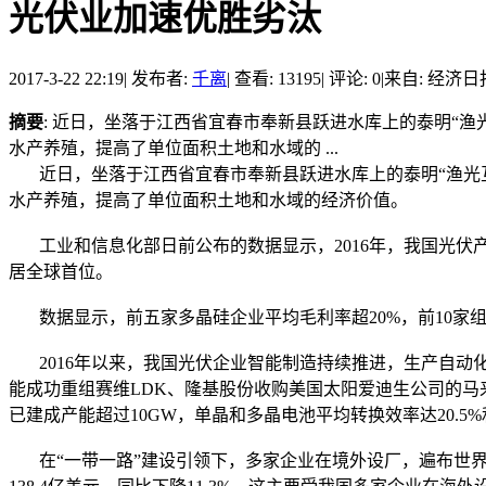
光伏业加速优胜劣汰
2017-3-22 22:19
|
发布者:
千离
|
查看: 13195
|
评论: 0
|
来自: 经济日
摘要
: 近日，坐落于江西省宜春市奉新县跃进水库上的泰明“渔
水产养殖，提高了单位面积土地和水域的 ...
近日，坐落于江西省宜春市奉新县跃进水库上的泰明“渔光互补
水产养殖，提高了单位面积土地和水域的经济价值。
工业和信息化部日前公布的数据显示，2016年，我国光伏产业
居全球首位。
数据显示，前五家多晶硅企业平均毛利率超20%，前10家组
2016年以来，我国光伏企业智能制造持续推进，生产自动
能成功重组赛维LDK、隆基股份收购美国太阳爱迪生公司的
已建成产能超过10GW，单晶和多晶电池平均转换效率达20.5%和
在“一带一路”建设引领下，多家企业在境外设厂，遍布世界2