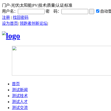
门户-光伏|太阳能|PV|技术|质量|认证|标准
用户名：
密 码：
自动
注册
|
找回密码
设为首页
|
领跑者创新论坛
|
首页
测试新闻
测试技术
测试人才
测试交流