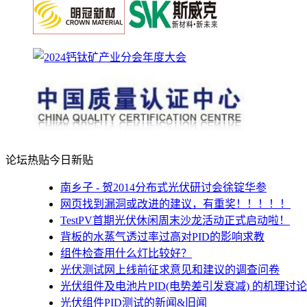
论坛热贴
今日新贴
南乡子 - 贺2014分布式光伏研讨会徐锭华参
网页找到漏洞或改进的建议，有重奖！！！！！
TestPV首期光伏休闲周末沙龙活动正式启动啦！
背板的水蒸气透过率过高对PID的影响求教
组件检查用什么灯比较好？
光伏测试网上线前征求意见和建议的调查问卷
光伏组件及电池片PID(电势差引发衰减) 的机理讨论
光伏组件PID测试的新闻&旧闻