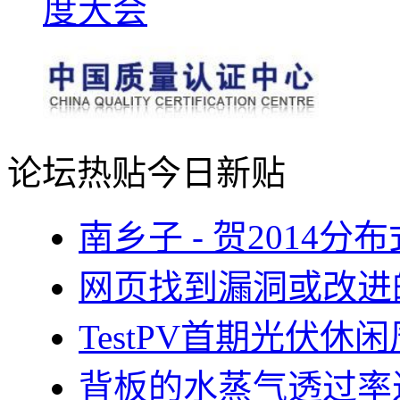
论坛热贴
今日新贴
南乡子 - 贺2014
网页找到漏洞或改进
TestPV首期光伏
背板的水蒸气透过率