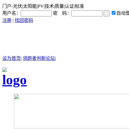
门户-光伏|太阳能|PV|技术|质量|认证|标准
用户名：
密 码：
自动
注册
|
找回密码
设为首页
|
领跑者创新论坛
|