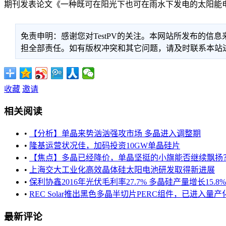
期刊发表论文《一种既可在阳光下也可在雨水下发电的太阳能
免责申明：感谢您对TestPV的关注。本网站所发布的
担全部责任。如有版权冲突和其它问题，请及时联系本站进行处
收藏
邀请
相关阅读
•
【分析】单晶来势汹汹强攻市场 多晶进入调整期
•
隆基运营状况佳，加码投资10GW单晶硅片
•
【焦点】多晶已经降价，单晶坚挺的小旗能否继续飘扬
•
上海交大工业化高效晶体硅太阳电池研发取得新进展
•
保利协鑫2016年光伏毛利率27.7% 多晶硅产量增长15.8%
•
REC Solar推出黑色多晶半切片PERC组件，已进入量产
最新评论