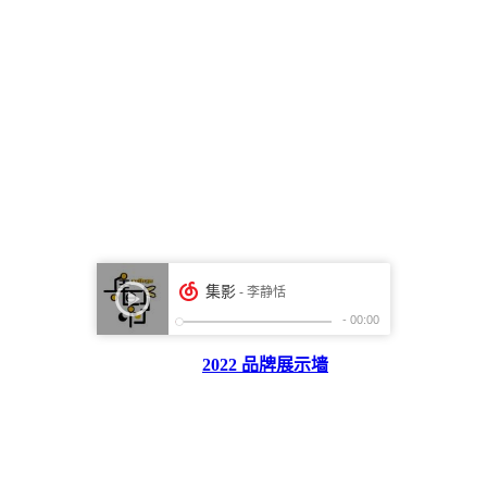
2022 品牌展示墙