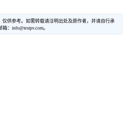
性，仅供参考。如需转载请注明出处及原作者，并请自行承
@testpv.com。