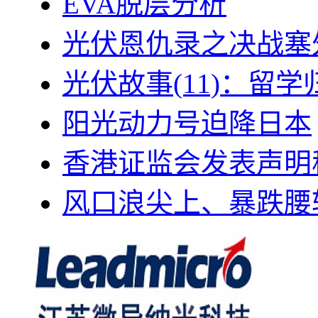
EVA脱层分析
光伏恩仇录之决战塞外
光伏故事(11)：留
阳光动力号迫降日本
香港证监会发表声明
风口浪尖上、暴跌腰