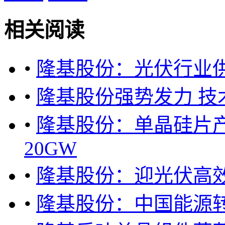
相关阅读
•
隆基股份：光伏行业
•
隆基股份强势发力 
•
隆基股份：单晶硅片产能
20GW
•
隆基股份：迎光伏高
•
隆基股份：中国能源