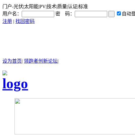
门户-光伏|太阳能|PV|技术|质量|认证|标准
用户名：
密 码：
自动
注册
|
找回密码
设为首页
|
领跑者创新论坛
|