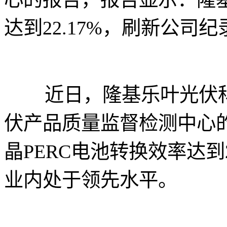
达到22.17%，刷新公
近日，隆基乐叶光伏科
伏产品质量监督检测中心
晶PERC电池转换效率达到
业内处于领先水平。